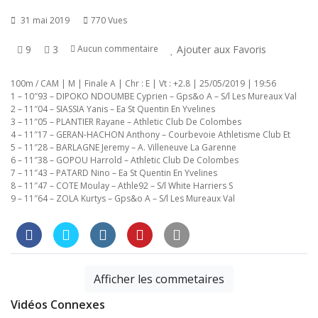
31 mai 2019
770 Vues
9
3
Ajouter aux Favoris
Aucun commentaire
100m / CAM | M | Finale A | Chr : E | Vt : +2.8 | 25/05/2019 | 19:56
1 – 10″93 – DIPOKO NDOUMBE Cyprien – Gps&o A – S/l Les Mureaux Val
2 – 11″04 – SIASSIA Yanis – Ea St Quentin En Yvelines
3 – 11″05 – PLANTIER Rayane – Athletic Club De Colombes
4 – 11″17 – GERAN-HACHON Anthony – Courbevoie Athletisme Club Et
5 – 11″28 – BARLAGNE Jeremy – A. Villeneuve La Garenne
6 – 11″38 – GOPOU Harrold – Athletic Club De Colombes
7 – 11″43 – PATARD Nino – Ea St Quentin En Yvelines
8 – 11″47 – COTE Moulay – Athle92 – S/l White Harriers S
9 – 11″64 – ZOLA Kurtys – Gps&o A – S/l Les Mureaux Val
Afficher les commetaires
Vidéos Connexes