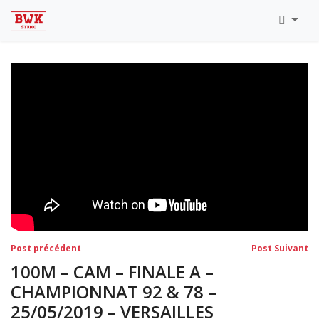
Toutes Les Vidéos
Meeting Metz Moselle Athlélor
2020
Championnats Régionaux Indoor
Ca & Ju Bercy 2019
Championnat LIFA Master
Eaubonne 2019
Navigation
Post
Po
Post précédent
Post Suivant
précédent:
su
de
100M – CAM – FINALE A –
l’article
CHAMPIONNAT 92 & 78 –
25/05/2019 – VERSAILLES