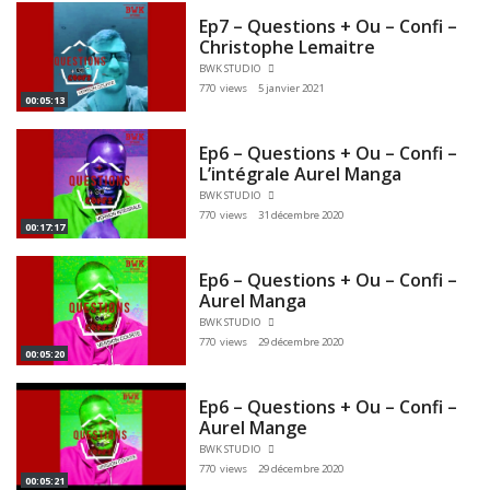
Ep7 – Questions + Ou – Confi –
Christophe Lemaitre
BWK STUDIO
770 views
5 janvier 2021
00:05:13
Ep6 – Questions + Ou – Confi –
L’intégrale Aurel Manga
BWK STUDIO
770 views
31 décembre 2020
00:17:17
Ep6 – Questions + Ou – Confi –
Aurel Manga
BWK STUDIO
770 views
29 décembre 2020
00:05:20
Ep6 – Questions + Ou – Confi –
Aurel Mange
BWK STUDIO
770 views
29 décembre 2020
00:05:21