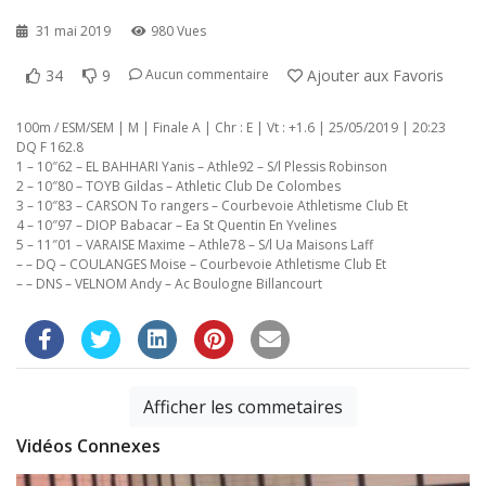
31 mai 2019
980 Vues
34
9
Ajouter aux Favoris
Aucun commentaire
100m / ESM/SEM | M | Finale A | Chr : E | Vt : +1.6 | 25/05/2019 | 20:23
DQ F 162.8
1 – 10″62 – EL BAHHARI Yanis – Athle92 – S/l Plessis Robinson
2 – 10″80 – TOYB Gildas – Athletic Club De Colombes
3 – 10″83 – CARSON To rangers – Courbevoie Athletisme Club Et
4 – 10″97 – DIOP Babacar – Ea St Quentin En Yvelines
5 – 11″01 – VARAISE Maxime – Athle78 – S/l Ua Maisons Laff
– – DQ – COULANGES Moise – Courbevoie Athletisme Club Et
– – DNS – VELNOM Andy – Ac Boulogne Billancourt
Afficher les commetaires
Vidéos Connexes