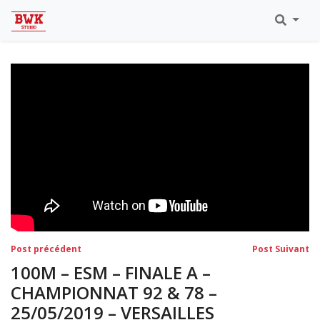
Toutes Les Vidéos
Meeting Metz Moselle Athlélor
2020
Championnats Régionaux Indoor
Ca & Ju Bercy 2019
Championnat LIFA Master
Eaubonne 2019
Navigation
Post
Po
Post précédent
Post Suivant
précédent:
su
de
100M – ESM – FINALE A –
l’article
CHAMPIONNAT 92 & 78 –
25/05/2019 – VERSAILLES