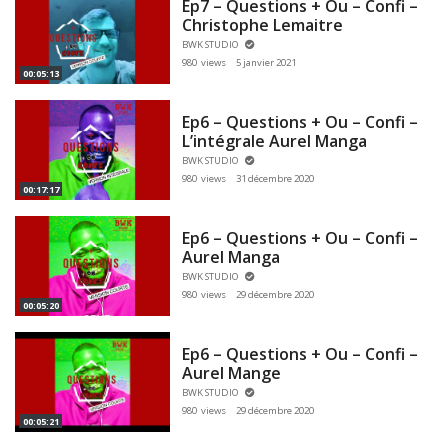
Ep7 – Questions + Ou – Confi –
Christophe Lemaitre
BWK STUDIO
980 views
5 janvier 2021
00:05:13
Ep6 – Questions + Ou – Confi –
L’intégrale Aurel Manga
BWK STUDIO
980 views
31 décembre 2020
00:17:17
Ep6 – Questions + Ou – Confi –
Aurel Manga
BWK STUDIO
980 views
29 décembre 2020
00:05:20
Ep6 – Questions + Ou – Confi –
Aurel Mange
BWK STUDIO
980 views
29 décembre 2020
00:05:21