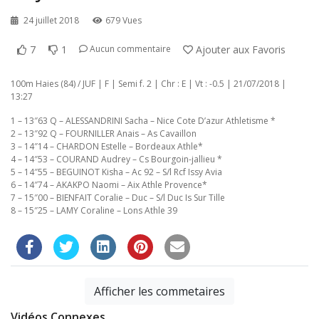
24 juillet 2018
679 Vues
7
1
Ajouter aux Favoris
Aucun commentaire
100m Haies (84) / JUF | F | Semi f. 2 | Chr : E | Vt : -0.5 | 21/07/2018 |
13:27
1 – 13″63 Q – ALESSANDRINI Sacha – Nice Cote D’azur Athletisme *
2 – 13″92 Q – FOURNILLER Anais – As Cavaillon
3 – 14″14 – CHARDON Estelle – Bordeaux Athle*
4 – 14″53 – COURAND Audrey – Cs Bourgoin-jallieu *
5 – 14″55 – BEGUINOT Kisha – Ac 92 – S/l Rcf Issy Avia
6 – 14″74 – AKAKPO Naomi – Aix Athle Provence*
7 – 15″00 – BIENFAIT Coralie – Duc – S/l Duc Is Sur Tille
8 – 15″25 – LAMY Coraline – Lons Athle 39
Afficher les commetaires
Vidéos Connexes