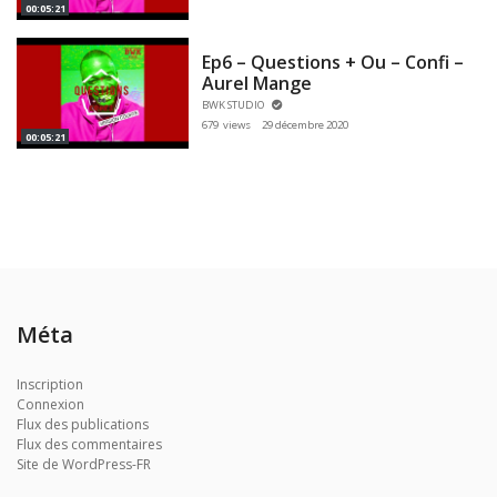
00:05:21
Ep6 – Questions + Ou – Confi –
Aurel Mange
BWK STUDIO
679 views
29 décembre 2020
00:05:21
Méta
Inscription
Connexion
Flux des publications
Flux des commentaires
Site de WordPress-FR