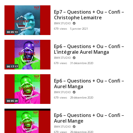
Ep7 – Questions + Ou – Confi –
Christophe Lemaitre
BWK STUDIO
679 views
5 janvier 2021
00:05:13
Ep6 – Questions + Ou – Confi –
L’intégrale Aurel Manga
BWK STUDIO
679 views
31 décembre 2020
00:17:17
Ep6 – Questions + Ou – Confi –
Aurel Manga
BWK STUDIO
679 views
29 décembre 2020
00:05:20
Ep6 – Questions + Ou – Confi –
Aurel Mange
BWK STUDIO
679 views
29 décembre 2020