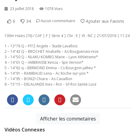
23 juillet 2018
1078 Vues
6
34
Ajouter aux Favoris
Aucun commentaire
100m Haies (76) / CAF | F | Série 4 | Chr : E | Vt : NC | 21/07/2018 | 11:24
1 – 13″76 Q – PITZ Angele – Stade Lavallois
2 – 14″43 Q – BROCHET Anabelle – As Bouguenais-reze
3 – 14″50 Q – NLAKU KOMBO Marie – Lyon Athletisme*
4 – 14″61 Q – AMBRAISSE Kenza – Spn Vernon*
5 – 14″62 q – BERMOND Emma – Cs Bourgoin-jallieu *
6 – 14″91 – RAIMBAUD Lena – Ac Roche-sur-yon *
7 – 14″95 – BONZI Chiara – As Cavaillon
8 – 15″15 – DELALANDE Ines – Rcn – S/l Rcn Sainte Luce
Afficher les commetaires
Vidéos Connexes