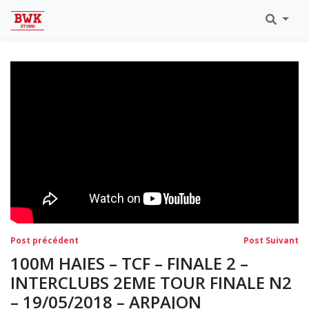
Toutes Les Vidéos
Meeting Metz Moselle Athlélor
2020
Championnats Régionaux Indoor
Ca & Ju Bercy 2019
Championnat LIFA Master
Eaubonne 2019
Navigation
Post
Po
Post précédent
Post Suivant
précédent:
su
de
100M HAIES – TCF – FINALE 2 –
l’article
INTERCLUBS 2EME TOUR FINALE N2
– 19/05/2018 – ARPAJON