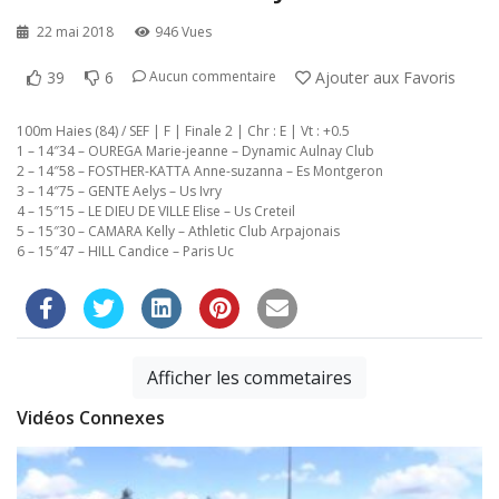
22 mai 2018
946 Vues
39
6
Ajouter aux Favoris
Aucun commentaire
100m Haies (84) / SEF | F | Finale 2 | Chr : E | Vt : +0.5
1 – 14″34 – OUREGA Marie-jeanne – Dynamic Aulnay Club
2 – 14″58 – FOSTHER-KATTA Anne-suzanna – Es Montgeron
3 – 14″75 – GENTE Aelys – Us Ivry
4 – 15″15 – LE DIEU DE VILLE Elise – Us Creteil
5 – 15″30 – CAMARA Kelly – Athletic Club Arpajonais
6 – 15″47 – HILL Candice – Paris Uc
Afficher les commetaires
Vidéos Connexes