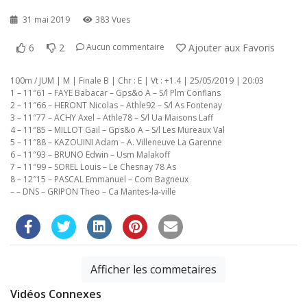
31 mai 2019
383 Vues
6
2
Ajouter aux Favoris
Aucun commentaire
100m / JUM | M | Finale B | Chr : E | Vt : +1.4 | 25/05/2019 | 20:03
1 – 11″61 – FAYE Babacar – Gps&o A – S/l Plm Conflans
2 – 11″66 – HERONT Nicolas – Athle92 – S/l As Fontenay
3 – 11″77 – ACHY Axel – Athle78 – S/l Ua Maisons Laff
4 – 11″85 – MILLOT Gail – Gps&o A – S/l Les Mureaux Val
5 – 11″88 – KAZOUINI Adam – A. Villeneuve La Garenne
6 – 11″93 – BRUNO Edwin – Usm Malakoff
7 – 11″99 – SOREL Louis – Le Chesnay 78 As
8 – 12″15 – PASCAL Emmanuel – Com Bagneux
– – DNS – GRIPON Theo – Ca Mantes-la-ville
Afficher les commetaires
Vidéos Connexes