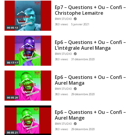
Ep7 – Questions + Ou – Confi –
Christophe Lemaitre
BWK STUDIO
383 views
5 janvier 2021
00:05:13
Ep6 – Questions + Ou – Confi –
L’intégrale Aurel Manga
BWK STUDIO
383 views
31 décembre 2020
00:17:17
Ep6 – Questions + Ou – Confi –
Aurel Manga
BWK STUDIO
383 views
29 décembre 2020
00:05:20
Ep6 – Questions + Ou – Confi –
Aurel Mange
BWK STUDIO
383 views
29 décembre 2020
00:05:21