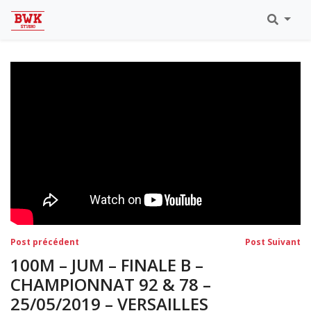
Toutes Les Vidéos
Meeting Metz Moselle Athlélor
2020
Championnats Régionaux Indoor
Ca & Ju Bercy 2019
Championnat LIFA Master
Eaubonne 2019
Navigation
Post
Po
Post précédent
Post Suivant
précédent:
su
de
100M – JUM – FINALE B –
l’article
CHAMPIONNAT 92 & 78 –
25/05/2019 – VERSAILLES