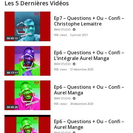
Les 5 Dernières Vidéos
Ep7 – Questions + Ou – Confi –
Christophe Lemaitre
BWK STUDIO
958 views
5 janvier 2021
00:05:13
Ep6 – Questions + Ou – Confi –
L’intégrale Aurel Manga
BWK STUDIO
958 views
31 décembre 2020
00:17:17
Ep6 – Questions + Ou – Confi –
Aurel Manga
BWK STUDIO
958 views
29 décembre 2020
00:05:20
Ep6 – Questions + Ou – Confi –
Aurel Mange
BWK STUDIO