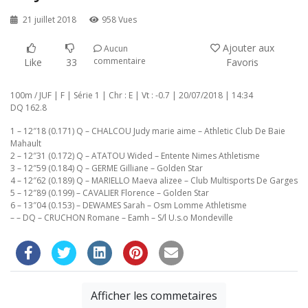
21 juillet 2018
958 Vues
Ajouter aux
Aucun
commentaire
Like
33
Favoris
100m / JUF | F | Série 1 | Chr : E | Vt : -0.7 | 20/07/2018 | 14:34
DQ 162.8
1 – 12″18 (0.171) Q – CHALCOU Judy marie aime – Athletic Club De Baie
Mahault
2 – 12″31 (0.172) Q – ATATOU Wided – Entente Nimes Athletisme
3 – 12″59 (0.184) Q – GERME Gilliane – Golden Star
4 – 12″62 (0.189) Q – MARIELLO Maeva alizee – Club Multisports De Garges
5 – 12″89 (0.199) – CAVALIER Florence – Golden Star
6 – 13″04 (0.153) – DEWAMES Sarah – Osm Lomme Athletisme
– – DQ – CRUCHON Romane – Eamh – S/l U.s.o Mondeville
Afficher les commetaires