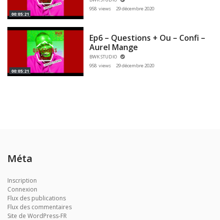
958 views
29 décembre 2020
00:05:21
Ep6 – Questions + Ou – Confi –
Aurel Mange
BWK STUDIO
958 views
29 décembre 2020
00:05:21
Méta
Inscription
Connexion
Flux des publications
Flux des commentaires
Site de WordPress-FR