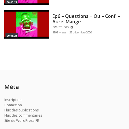
00:05:21
Ep6 – Questions + Ou – Confi –
Aurel Mange
BWK STUDIO
1595 views
29 décembre 2020
00:05:21
Méta
Inscription
Connexion
Flux des publications
Flux des commentaires
Site de WordPress-FR