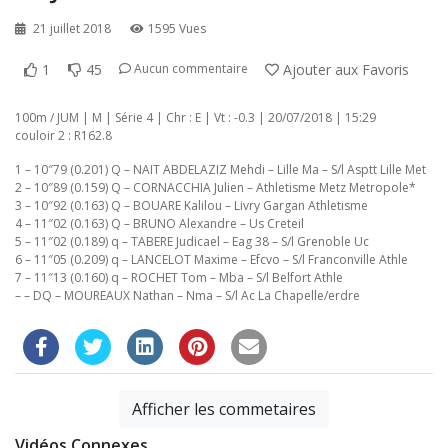
21 juillet 2018
1595 Vues
1
45
Ajouter aux Favoris
Aucun commentaire
100m / JUM | M | Série 4 | Chr : E | Vt : -0.3 | 20/07/2018 | 15:29
couloir 2 : R162.8
1 – 10″79 (0.201) Q – NAIT ABDELAZIZ Mehdi – Lille Ma – S/l Asptt Lille Met
2 – 10″89 (0.159) Q – CORNACCHIA Julien – Athletisme Metz Metropole*
3 – 10″92 (0.163) Q – BOUARE Kalilou – Livry Gargan Athletisme
4 – 11″02 (0.163) Q – BRUNO Alexandre – Us Creteil
5 – 11″02 (0.189) q – TABERE Judicael – Eag 38 – S/l Grenoble Uc
6 – 11″05 (0.209) q – LANCELOT Maxime – Efcvo – S/l Franconville Athle
7 – 11″13 (0.160) q – ROCHET Tom – Mba – S/l Belfort Athle
– – DQ – MOUREAUX Nathan – Nma – S/l Ac La Chapelle/erdre
Afficher les commetaires
Vidéos Connexes