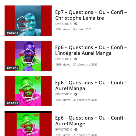
Ep7 – Questions + Ou – Confi –
Christophe Lemaitre
BWK STUDIO
1595 views
5 janvier 2021
00:05:13
Ep6 – Questions + Ou – Confi –
L’intégrale Aurel Manga
BWK STUDIO
1595 views
31 décembre 2020
00:17:17
Ep6 – Questions + Ou – Confi –
Aurel Manga
BWK STUDIO
1595 views
29 décembre 2020
00:05:20
Ep6 – Questions + Ou – Confi –
Aurel Mange
BWK STUDIO
1595 views
29 décembre 2020