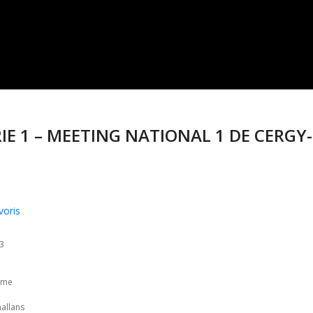
RIE 1 – MEETING NATIONAL 1 DE CERGY-
voris
03
isme
hallans