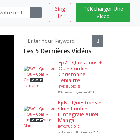
Sing
Télécharger Une
In
Video
Les 5 Dernières Vidéos
Ep7 – Questions +
Ou – Confi –
Christophe
Lemaitre
00:05:13
BWK STUDIO
803 views
5 janvier 2021
Ep6 – Questions +
Ou – Confi –
L’intégrale Aurel
Manga
00:17:17
BWK STUDIO
803 views
31 décembre 2020