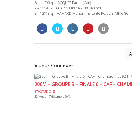
6 – 11″90 q – JACQUES Farah (Can) –
7 – 11″91 – BACAR Nasrane – Us Talence
8 – 12″13 q – HAMARD Marion – Entente Poitiers Athle 86
A
Vidéos Connexes
200M – GROUPE B – FINALE 6 – CAF – CHA
BWK STUDIO
324 vues
7 décembre 2018