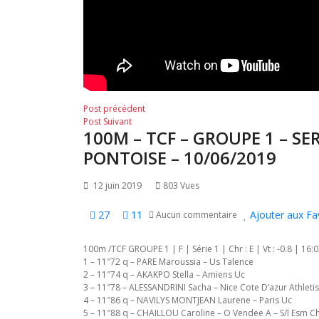
Navigation
Post
Post précédent
Post
précédent:
Post Suivant
de
100M – TCF – GROUPE 1 – SE
suivant:
l’article
PONTOISE – 10/06/2019
12 juin 2019
803 Vues
27
11
Ajouter aux Fa
Aucun commentaire
100m /TCF GROUPE 1 | F | Série 1 | Chr : E | Vt : -0.8 | 16:
1 – 11″72 q – PARE Maroussia – Us Talence
2 – 11″74 q – AKAKPO Stella – Amiens Uc
3 – 11″78 – ALESSANDRINI Sacha – Nice Cote D’azur Athlet
4 – 11″86 q – NAVILYS MONTJEAN Laurene – Paris Uc
5 – 11″88 q – CHAILLOU Caroline – O Vendee A – S/l Esm C