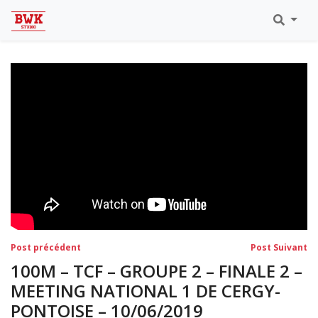
Toutes Les Vidéos
Meeting Metz Moselle Athlélor
2020
Championnats Régionaux Indoor
Ca & Ju Bercy 2019
Championnat LIFA Master
Eaubonne 2019
Navigation
Post
Po
Post précédent
Post Suivant
précédent:
su
de
100M – TCF – GROUPE 2 – FINALE 2 –
l’article
MEETING NATIONAL 1 DE CERGY-
PONTOISE – 10/06/2019