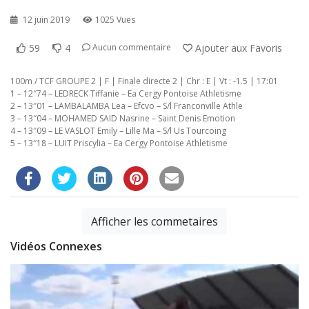
12 juin 2019
1025 Vues
59
4
Ajouter aux Favoris
Aucun commentaire
100m / TCF GROUPE 2 | F | Finale directe 2 | Chr : E | Vt : -1.5 | 17:01
1 – 12″74 – LEDRECK Tiffanie – Ea Cergy Pontoise Athletisme
2 – 13″01 – LAMBALAMBA Lea – Efcvo – S/l Franconville Athle
3 – 13″04 – MOHAMED SAID Nasrine – Saint Denis Emotion
4 – 13″09 – LE VASLOT Emily – Lille Ma – S/l Us Tourcoing
5 – 13″18 – LUIT Priscylia – Ea Cergy Pontoise Athletisme
Afficher les commetaires
Vidéos Connexes