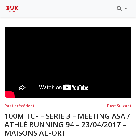
Toutes Les Vidéos
Meeting Metz Moselle Athlélor
2020
Championnats Régionaux Indoor
Ca & Ju Bercy 2019
Championnat LIFA Master
Eaubonne 2019
Navigation
Post
Po
Post précédent
Post Suivant
précédent:
su
de
100M TCF – SERIE 3 – MEETING ASA /
l’article
ATHLÉ RUNNING 94 – 23/04/2017 –
MAISONS ALFORT