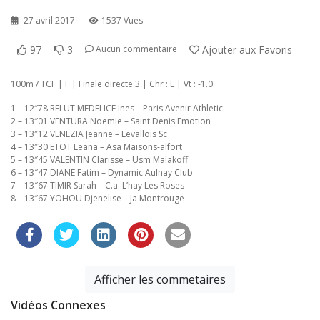
27 avril 2017
1537 Vues
97
3
Ajouter aux Favoris
Aucun commentaire
100m / TCF | F | Finale directe 3 | Chr : E | Vt : -1.0
1 – 12″78 RELUT MEDELICE Ines – Paris Avenir Athletic
2 – 13″01 VENTURA Noemie – Saint Denis Emotion
3 – 13″12 VENEZIA Jeanne – Levallois Sc
4 – 13″30 ETOT Leana – Asa Maisons-alfort
5 – 13″45 VALENTIN Clarisse – Usm Malakoff
6 – 13″47 DIANE Fatim – Dynamic Aulnay Club
7 – 13″67 TIMIR Sarah – C.a. L’hay Les Roses
8 – 13″67 YOHOU Djenelise – Ja Montrouge
Afficher les commetaires
Vidéos Connexes