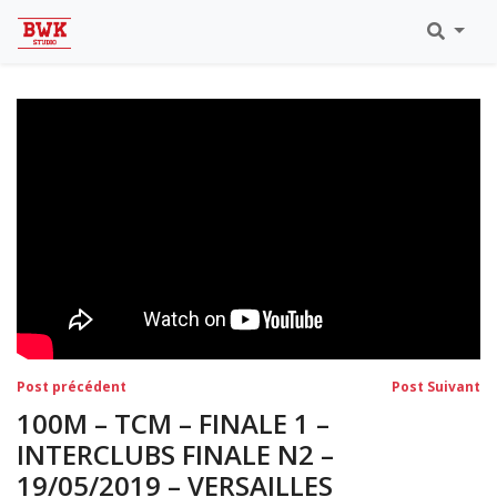
Toutes Les Vidéos
Meeting Metz Moselle Athlélor
2020
Championnats Régionaux Indoor
Ca & Ju Bercy 2019
Championnat LIFA Master
Eaubonne 2019
Navigation
Post
Po
Post précédent
Post Suivant
précédent:
su
de
100M – TCM – FINALE 1 –
l’article
INTERCLUBS FINALE N2 –
19/05/2019 – VERSAILLES