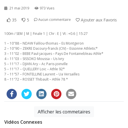
21 mai 2019
973 Vues
35
5
Ajouter aux Favoris
Aucun commentaire
100m / SEM | M | Finale 1 | Chr : E | Vt : +0.6 | 15:27
1 – 10″88 – NDAW Falilou-thomas – Es Montgeron
2 – 10″90 – ZEKRE Dacoury-franck (CIV) – Essonne Athletic*
3 – 11″02 – BEBE Paul-jacques – Pays De Fontainebleau Athle*
4 – 11″03 – SISSOKO Moussa – Us Ivry
5 – 11″17 – DJIAN Ary – Ac Paris-joinville
5 – 11″17 – QUELLERY Loic – Athle 92*
7 – 11″57 – FONTELLINE Laurent – Ua Versailles
8 – 11″72 – ROSSET Thibault – Athle 78 *
Afficher les commetaires
Vidéos Connexes