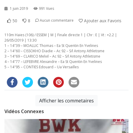
1 juin 2019
991 Vues
50
8
Ajouter aux Favoris
Aucun commentaire
110m Haies (106) / ESSEM | M | Finale directe 1 | Chr : E | Vt : +2.2 |
26/05/2019 | 13:30
1 – 14″39 – MOALLIC Thomas – Ea St Quentin En Yvelines
2 – 14″60 – CISSOKHO Diadie – Ac 92 – S/l Antony Athletisme
3 – 14″69 – CLARICO Melvil – Ac 92 – S/l Antony Athletisme
4 – 14″77 – LEFEBVRE Alexandre – Ea St Quentin En Yvelines
5 – 14″95 – CONTIES Edouard – Ua Versailles
Afficher les commetaires
Vidéos Connexes