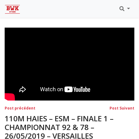
Toutes Les Vidéos
Meeting Metz Moselle Athlélor
2020
Championnats Régionaux Indoor
Ca & Ju Bercy 2019
Championnat LIFA Master
Eaubonne 2019
Navigation
Post
Po
Post précédent
Post Suivant
précédent:
su
de
110M HAIES – ESM – FINALE 1 –
l’article
CHAMPIONNAT 92 & 78 –
26/05/2019 – VERSAILLES