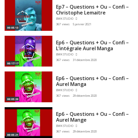
Ep7 – Questions + Ou – Confi –
Christophe Lemaitre
BWK STUDIO
367 views
5 janvier 2021
00:05:13
Ep6 – Questions + Ou – Confi –
L’intégrale Aurel Manga
BWK STUDIO
367 views
31 décembre 2020
00:17:17
Ep6 – Questions + Ou – Confi –
Aurel Manga
BWK STUDIO
367 views
29 décembre 2020
00:05:20
Ep6 – Questions + Ou – Confi –
Aurel Mange
BWK STUDIO
367 views
29 décembre 2020
00:05:21