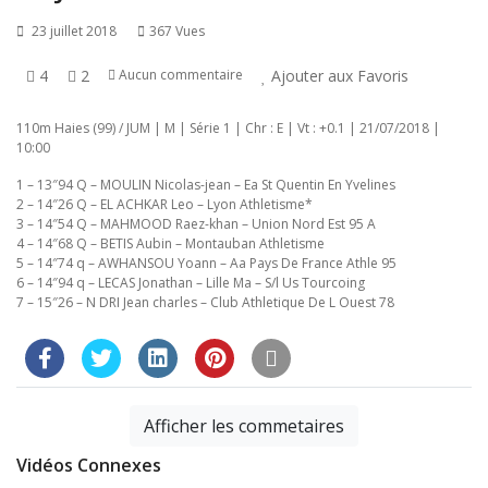
23 juillet 2018
367 Vues
4
2
Ajouter aux Favoris
Aucun commentaire
110m Haies (99) / JUM | M | Série 1 | Chr : E | Vt : +0.1 | 21/07/2018 |
10:00
1 – 13″94 Q – MOULIN Nicolas-jean – Ea St Quentin En Yvelines
2 – 14″26 Q – EL ACHKAR Leo – Lyon Athletisme*
3 – 14″54 Q – MAHMOOD Raez-khan – Union Nord Est 95 A
4 – 14″68 Q – BETIS Aubin – Montauban Athletisme
5 – 14″74 q – AWHANSOU Yoann – Aa Pays De France Athle 95
6 – 14″94 q – LECAS Jonathan – Lille Ma – S/l Us Tourcoing
7 – 15″26 – N DRI Jean charles – Club Athletique De L Ouest 78
Afficher les commetaires
Vidéos Connexes