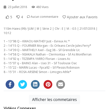
23 juillet 2018
480 Vues
5
4
Ajouter aux Favoris
Aucun commentaire
110m Haies (99) / JUM | M | Série 2 | Chr : E | Vt : -0.5 | 21/07/2018 |
10:12
1 – 13″98 Q – KWAOU-MATHEY Just – Evreux Ac *
2 – 14″15 Q – FOURNIER Morgan – Ec Orleans Cercle Jules Ferry*
3 – 14″39 Q – MARTHELY Axel – Eag 38 – S/l Grenoble Uc
4 – 14″58 Q – NSAKALA Nathan – Clermontaa – S/l As Montferran
5 – 14″92 q – TEZEMPA YARRO Florian – Lisses Ac
6 – 15″07 q – BAINO Alan – Uao 31 – S/l Toulouse Oac
7 – 15″22 – MARIN Lucas – Fpca92 – S/l Plessis Robinson
8 – 15″31 – ROSA-ARSENE Simon – Limoges Athle*
Afficher les commetaires
Vidéos Connexes