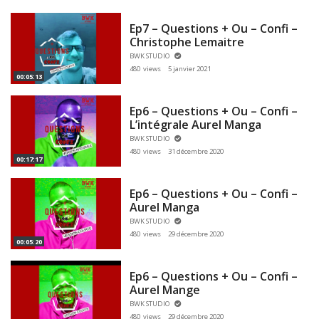
Ep7 – Questions + Ou – Confi –
Christophe Lemaitre
BWK STUDIO
480 views
5 janvier 2021
00:05:13
Ep6 – Questions + Ou – Confi –
L’intégrale Aurel Manga
BWK STUDIO
480 views
31 décembre 2020
00:17:17
Ep6 – Questions + Ou – Confi –
Aurel Manga
BWK STUDIO
480 views
29 décembre 2020
00:05:20
Ep6 – Questions + Ou – Confi –
Aurel Mange
BWK STUDIO
480 views
29 décembre 2020