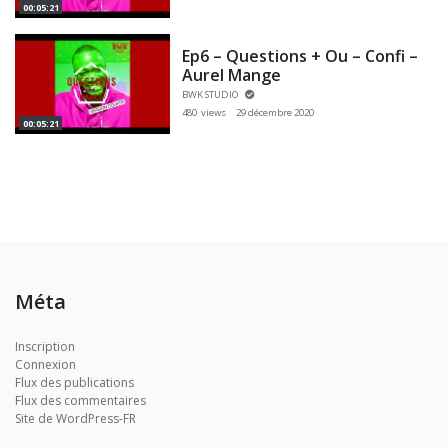
00:05:21
Ep6 – Questions + Ou – Confi –
Aurel Mange
BWK STUDIO
480 views
29 décembre 2020
00:05:21
Méta
Inscription
Connexion
Flux des publications
Flux des commentaires
Site de WordPress-FR