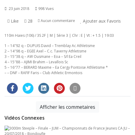
23 juin 2018
998 Vues
Like
28
Ajouter aux Favoris
Aucun commentaire
110m Haies (106) / 3S 2F | M | Série 3 | Chr : E | Vt : + 1.5 | 19:03
1 – 14″92 q – DUPUIS David – Tremblay Ac Athletisme
2 – 14″98 q – EGEE Axel – C.c. Taverny Athletisme
3 – 15″38 q – AW Ousmane – Eoa – S/l Ea Creil
4 – 15″88 – AJIMI Brahim – Levallois Sc
5 – 16″77 – BERARD Maxime – Ea Cergy Pontoise Athletisme *
– – DNF – RAFIF Faris – Club Athletic Ermontois
Afficher les commetaires
Vidéos Connexes