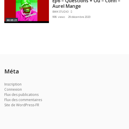
Ep6 – Questions + Ou – Confi –
Aurel Mange
BWK STUDIO
998 views
29 décembre 2020
00:05:21
Méta
Inscription
Connexion
Flux des publications
Flux des commentaires
Site de WordPress-FR