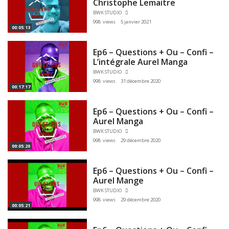
Christophe Lemaitre
BWK STUDIO
998 views
5 janvier 2021
00:05:13
Ep6 – Questions + Ou – Confi –
L’intégrale Aurel Manga
BWK STUDIO
998 views
31 décembre 2020
00:17:17
Ep6 – Questions + Ou – Confi –
Aurel Manga
BWK STUDIO
998 views
29 décembre 2020
00:05:20
Ep6 – Questions + Ou – Confi –
Aurel Mange
BWK STUDIO
998 views
29 décembre 2020
00:05:21