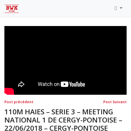
Toutes Les Vidéos
Meeting Metz Moselle Athlélor
2020
Championnats Régionaux Indoor
Ca & Ju Bercy 2019
Championnat LIFA Master
Eaubonne 2019
Navigation
Post
Po
Post précédent
Post Suivant
précédent:
su
de
110M HAIES – SERIE 3 – MEETING
l’article
NATIONAL 1 DE CERGY-PONTOISE –
22/06/2018 – CERGY-PONTOISE