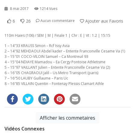
8 mai 2017
1214 Vues
6
26
Ajouter aux Favoris
Aucun commentaire
110m Haies (106) / SEM | M | Finale 1 | Chr : E | Vt : 1.2 | 15:15
1 – 14″33 KRAUSS Simon – Rcf Issy Avia
2 – 14″92 MEHDAOUI Abdel kader – Entente Franconville Cesame Va (1)
3 – 15″01 COCO-VILOIN Samuel – Ca Montreuil 93
4 – 15″04 NDIAYE Mamadou – Ea Cergy Pontoise Athletisme
5 – 15″97 VAILLANT Julien – Entente Franconville Cesame Va (2)
6 – 16″05 CHAGRAOUI Jalil – Us Metro Transport (paris)
7 – 16″50 LAUBY Guillaume – Paris Uc
8 – 16″85 VILLAIN Quentin – Fontenay Plessis Clamart Athle
Afficher les commetaires
Vidéos Connexes