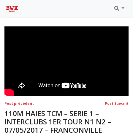
Toutes Les Vidéos
Meeting Metz Moselle Athlélor
2020
Championnats Régionaux Indoor
Ca & Ju Bercy 2019
Championnat LIFA Master
Eaubonne 2019
Navigation
Post
Po
Post précédent
Post Suivant
précédent:
su
de
110M HAIES TCM – SERIE 1 –
l’article
INTERCLUBS 1ER TOUR N1 N2 –
07/05/2017 – FRANCONVILLE