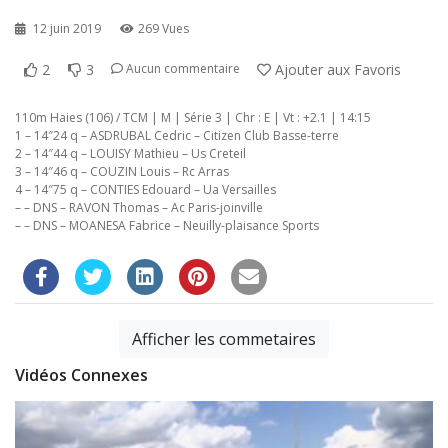
12 juin 2019
269 Vues
2
3
Ajouter aux Favoris
Aucun commentaire
110m Haies (106) / TCM | M | Série 3 | Chr : E | Vt : +2.1 | 14:15
1 – 14″24 q – ASDRUBAL Cedric – Citizen Club Basse-terre
2 – 14″44 q – LOUISY Mathieu – Us Creteil
3 – 14″46 q – COUZIN Louis – Rc Arras
4 – 14″75 q – CONTIES Edouard – Ua Versailles
– – DNS – RAVON Thomas – Ac Paris-joinville
– – DNS – MOANESA Fabrice – Neuilly-plaisance Sports
Afficher les commetaires
Vidéos Connexes