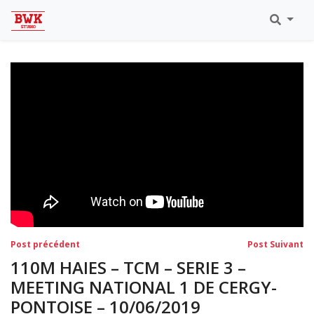
Toutes Les Vidéos
Meeting Metz Moselle Athlélor
2020
Championnats Régionaux Indoor
Ca & Ju Bercy 2019
Championnat LIFA Master
Eaubonne 2019
Navigation
Post
Po
Post précédent
Post Suivant
précédent:
su
de
110M HAIES – TCM – SERIE 3 –
l’article
MEETING NATIONAL 1 DE CERGY-
PONTOISE – 10/06/2019