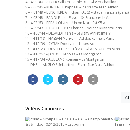
4 – 4’00″40 – ATGER William – Athle 91 – S/l Viry Chatillon
5 – 4’00″86 – KUNSENDE Raphael – Pierrefitte Multi Athlon
6 – 4’01″49 – BENGHERDA Hicham (ALG) – Stade Francais (paris)
7 – 4’03″48 – RAMDI Elias – Efcvo – S/l Franconville Athle
8 – 4’03″63 – PREAU Olivier – Union Nord Est 95 A
9 – 4’05″48 – BOUTHELOUP Charles – Adidas Runners Paris
10 – 4’06″44 – DESMEDT Yanis – Savigny Athletisme 91
11 – 4’11″13 – HASSAN Merivan – Adidas Runners Paris
12 – 4’12″39 – CYBAK Donovan – Lisses Ac
13 – 4’16″23 – DEMELLE Leo – Efcvo – S/l Ac St Gratien-sann
14 – 4’16″67 – JAMBOU Nicolas – Es Montgeron
15 – 4’17″34 – AUBLANC Romain – Es Montgeron
– – DNF – LANGLOIS Sebastien – Pierrefitte Multi Athlon
Af
Vidéos Connexes