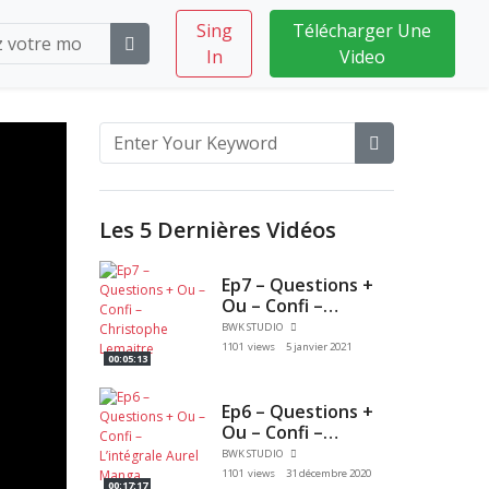
Sing
Télécharger Une
In
Video
Les 5 Dernières Vidéos
Ep7 – Questions +
Ou – Confi –
Christophe
BWK STUDIO
Lemaitre
1101 views
5 janvier 2021
00:05:13
Ep6 – Questions +
Ou – Confi –
L’intégrale Aurel
BWK STUDIO
Manga
1101 views
31 décembre 2020
00:17:17