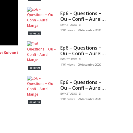
Ep6 – Questions +
Ou – Confi – Aurel
Manga
BWK STUDIO
1101 views
29 décembre 2020
00:05:20
Ep6 – Questions +
Post
Ou – Confi – Aurel
st Suivant
suivant:
Mange
BWK STUDIO
1101 views
29 décembre 2020
00:05:21
Ep6 – Questions +
Ou – Confi – Aurel
Mange
BWK STUDIO
1101 views
29 décembre 2020
00:05:21