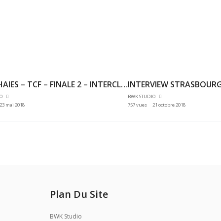
400M HAIES – TCF – FINALE 2 – INTERCLUBS 2EME TOUR FINALE PROMO N2C – 20/05/2018 – GAGNY
IO
BWK STUDIO
23 mai 2018
757 vues
21 octobre 2018
Plan Du Site
BWK Studio