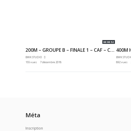
00:00:52
200M – GROUPE B – FINALE 1 – CAF – CHAMPIONNAT 92 & 78 INDOOR 02/12/2018 – EAUBONNE
BWK STUDIO
BWK STUD
155 vues
7 décembre 2018
892 vues
Méta
Inscription