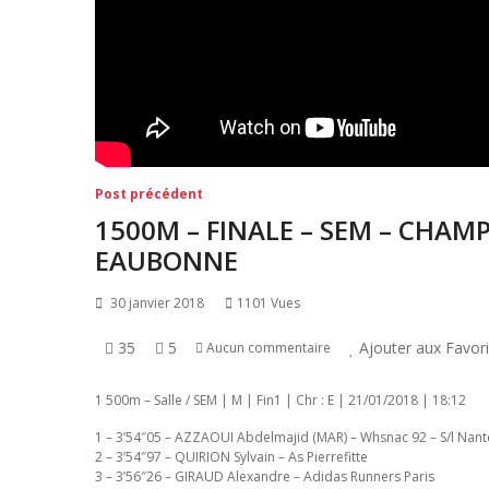
Navigation
Post
Post précédent
précédent:
de
1500M – FINALE – SEM – CHAM
l’article
EAUBONNE
30 janvier 2018
1101 Vues
35
5
Ajouter aux Favor
Aucun commentaire
1 500m – Salle / SEM | M | Fin1 | Chr : E | 21/01/2018 | 18:12
1 – 3’54″05 – AZZAOUI Abdelmajid (MAR) – Whsnac 92 – S/l Nant
2 – 3’54″97 – QUIRION Sylvain – As Pierrefitte
3 – 3’56″26 – GIRAUD Alexandre – Adidas Runners Paris