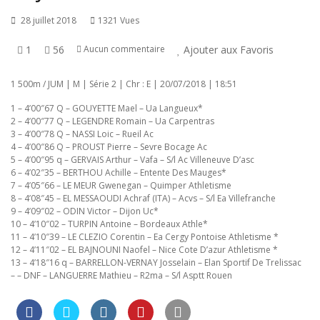
28 juillet 2018
1321 Vues
1
56
Ajouter aux Favoris
Aucun commentaire
1 500m / JUM | M | Série 2 | Chr : E | 20/07/2018 | 18:51
1 – 4’00″67 Q – GOUYETTE Mael – Ua Langueux*
2 – 4’00″77 Q – LEGENDRE Romain – Ua Carpentras
3 – 4’00″78 Q – NASSI Loic – Rueil Ac
4 – 4’00″86 Q – PROUST Pierre – Sevre Bocage Ac
5 – 4’00″95 q – GERVAIS Arthur – Vafa – S/l Ac Villeneuve D’asc
6 – 4’02″35 – BERTHOU Achille – Entente Des Mauges*
7 – 4’05″66 – LE MEUR Gwenegan – Quimper Athletisme
8 – 4’08″45 – EL MESSAOUDI Achraf (ITA) – Acvs – S/l Ea Villefranche
9 – 4’09″02 – ODIN Victor – Dijon Uc*
10 – 4’10″02 – TURPIN Antoine – Bordeaux Athle*
11 – 4’10″39 – LE CLEZIO Corentin – Ea Cergy Pontoise Athletisme *
12 – 4’11″02 – EL BAJNOUNI Naofel – Nice Cote D’azur Athletisme *
13 – 4’18″16 q – BARRELLON-VERNAY Josselain – Elan Sportif De Trelissac
– – DNF – LANGUERRE Mathieu – R2ma – S/l Asptt Rouen