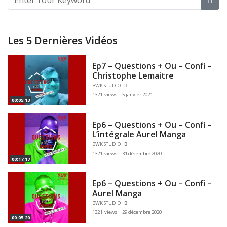
Les 5 Dernières Vidéos
Ep7 – Questions + Ou – Confi –
Christophe Lemaitre
BWK STUDIO
1321 views
5 janvier 2021
00:05:13
Ep6 – Questions + Ou – Confi –
L’intégrale Aurel Manga
BWK STUDIO
1321 views
31 décembre 2020
00:17:17
Ep6 – Questions + Ou – Confi –
Aurel Manga
BWK STUDIO
1321 views
29 décembre 2020
00:05:20