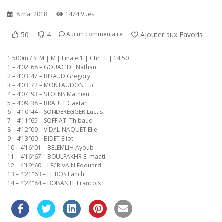
8 mai 2018
1474 Vues
50
4
Ajouter aux Favoris
Aucun commentaire
1 500m / SEM | M | Finale 1 | Chr : E | 14:50
1 – 4’02″68 – GOUACIDE Nathan
2 – 4’03″47 – BIRAUD Gregory
3 – 4’03″72 – MONTAUDON Luc
4 – 4’07″93 – STOENS Mathieu
5 – 4’09″38 – BRAULT Gaetan
6 – 4’10″44 – SONDEREGGER Lucas
7 – 4’11″65 – SOFFIATI Thibaud
8 – 4’12″09 – VIDAL-NAQUET Elie
9 – 4’13″60 – BIDET Eliot
10 – 4’16″01 – BELEMLIH Ayoub
11 – 4’16″67 – BOULFAKHR El maati
12 – 4’19″60 – LECRIVAIN Edouard
13 – 4’21″63 – LE BOS Fanch
14 – 4’24″84 – BOISANTE Francois