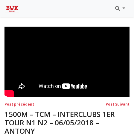
Toutes Les Vidéos
Meeting Metz Moselle Athlélor
2020
Championnats Régionaux Indoor
Ca & Ju Bercy 2019
Championnat LIFA Master
Eaubonne 2019
Navigation
Post
Po
Post précédent
Post Suivant
précédent:
su
de
1500M – TCM – INTERCLUBS 1ER
l’article
TOUR N1 N2 – 06/05/2018 –
ANTONY