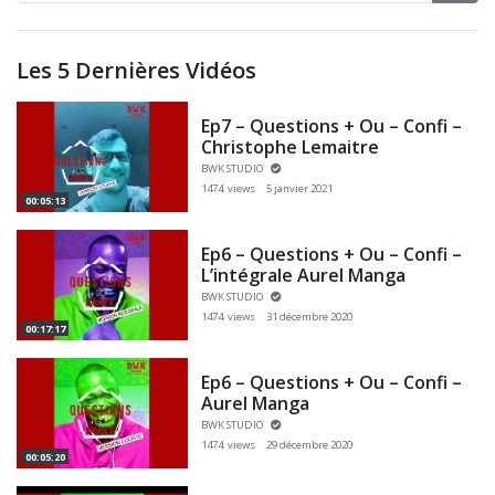
Les 5 Dernières Vidéos
Ep7 – Questions + Ou – Confi –
Christophe Lemaitre
BWK STUDIO
1474 views
5 janvier 2021
00:05:13
Ep6 – Questions + Ou – Confi –
L’intégrale Aurel Manga
BWK STUDIO
1474 views
31 décembre 2020
00:17:17
Ep6 – Questions + Ou – Confi –
Aurel Manga
BWK STUDIO
1474 views
29 décembre 2020
00:05:20