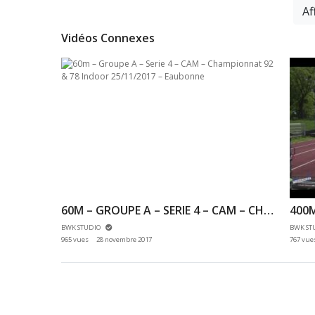
Af
Vidéos Connexes
00:00:45
200M – FINALE – JUM – CHAMPIONNATS DE FRANCE JEUNES CA JU – 22/07/2018 – BONDOUFLE
60M – GROUPE A – SERIE 4 – CAM – CHAMPIONNAT 92 & 78 INDOOR 25/11/2017 – EAUBONNE
BWK STUDIO
BWK ST
965 vues
28 novembre 2017
767 vue