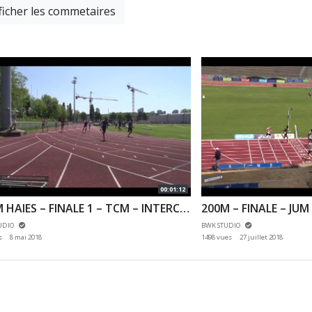
ficher les commetaires
00:01:12
400M HAIES – FINALE 1 – TCM – INTERCLUBS 1ER TOUR N1 N2 – 06/05/2018 – ANTONY
UDIO
BWK STUDIO
s
8 mai 2018
1498 vues
27 juillet 2018