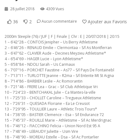
28 juillet 2018
4309 Vues
36
2
Ajouter aux Favoris
Aucun commentaire
2000m Steeple (76) / JUF | F | Finale | Chr : E | 20/07/2018 | 20:15
1 – 6’42″28 – CONTOIS Jenipher – Us Berry Athletisme
2 – 6’46″26 – RENAUD Emilie – Clermontaa – S/l As Montferran
3 – 6’47″62 – CLAVIER Aude – Decines Meyzieu Athletisme*
4 – 6’54″69 – HAGER Lucie – Lyon Athletisme*
5 – 6’58″84 – NDOLI Sarah – Us Carmaux
6 – 7’07″16 – PORCHET Faustine – As77 – S/l Pays De Fontainebl
7 – 7’13″11 – TURLOTTE Jeanne – R2ma – S/l Entente Mt St Aigna
8 – 7’14″86 – BARBIER Leslie – Ac Romorantin
9 – 7’21″48 – FRERE Lea – Grac – S/l Club Athletique Vri
10 – 7’24″23 – BENTCHAKAL Julie – Ca Mantes-la-ville
11 – 7’25″33 – CHOLLET Caroline – Tregueux Athletisme
12 – 7’26″31 – QUESADA Floriane – Ea Le Creusot
13 – 7’29″95 – TOULLIER Laure – Athletic Trois Tours*
14 – 7’38″05 – BASTIER Clemence – Esa – S/l Endurance 72
15 – 7’45″37 – ROUILLE Marie – Athletisme – S/l Ac Merdrignac
16 – 7’46″12 – FIACCHINO Felicia – Union Nord Est 95 A
17 – 7’48″49 – LEBAUDY Juliette – Usm Vire
18 – 7’48″90 – MOREAU Estelle – Dsa – S/l Ac Pontarlier