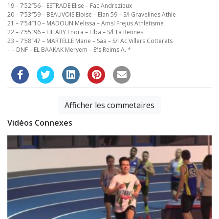
19 – 7’52″56 – ESTRADE Elise – Fac Andrezieux
20 – 7’53″59 – BEAUVOIS Eloise – Elan 59 – S/l Gravelines Athle
21 – 7’54″10 – MADOUN Melissa – Amsl Frejus Athletisme
22 – 7’55″96 – HILARY Enora – Hba – S/l Ta Rennes
23 – 7’58″47 – MARTELLE Marie – Saa – S/l Ac Villers Cotterets
– – DNF – EL BAAKAK Meryem – Efs Reims A. *
Afficher les commetaires
Vidéos Connexes