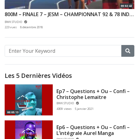
00:02:42
800M – FINALE 7 – JESM – CHAMPIONNAT 92 & 78 INDOOR 02/12/2018 – EAUBONNE
BWK STUDIO
223 vues
8 décembre 2018
Les 5 Dernières Vidéos
Ep7 – Questions + Ou – Confi –
Christophe Lemaitre
BWK STUDIO
4309 views
5 janvier 2021
00:05:13
Ep6 – Questions + Ou – Confi –
L’intégrale Aurel Manga