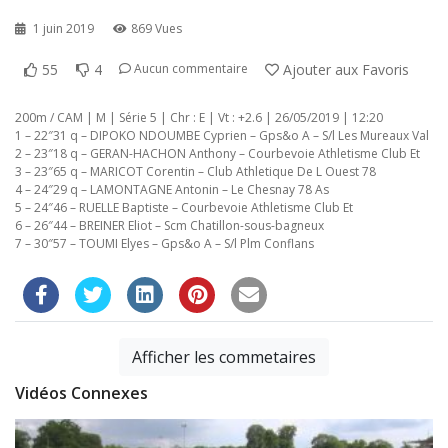
1 juin 2019
869 Vues
55
4
Ajouter aux Favoris
Aucun commentaire
200m / CAM | M | Série 5 | Chr : E | Vt : +2.6 | 26/05/2019 | 12:20
1 – 22″31 q – DIPOKO NDOUMBE Cyprien – Gps&o A – S/l Les Mureaux Val
2 – 23″18 q – GERAN-HACHON Anthony – Courbevoie Athletisme Club Et
3 – 23″65 q – MARICOT Corentin – Club Athletique De L Ouest 78
4 – 24″29 q – LAMONTAGNE Antonin – Le Chesnay 78 As
5 – 24″46 – RUELLE Baptiste – Courbevoie Athletisme Club Et
6 – 26″44 – BREINER Eliot – Scm Chatillon-sous-bagneux
7 – 30″57 – TOUMI Elyes – Gps&o A – S/l Plm Conflans
Afficher les commetaires
Vidéos Connexes