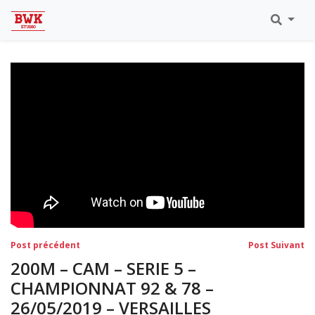
Toutes Les Vidéos
Meeting Metz Moselle Athlélor
2020
Championnats Régionaux Indoor
Ca & Ju Bercy 2019
Championnat LIFA Master
Eaubonne 2019
Navigation
Post
Po
Post précédent
Post Suivant
précédent:
su
de
200M – CAM – SERIE 5 –
l’article
CHAMPIONNAT 92 & 78 –
26/05/2019 – VERSAILLES