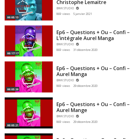
Christophe Lemaitre
BWK STUDIO
869 views
5 janvier 2021
00:05:13
Ep6 – Questions + Ou – Confi –
L’intégrale Aurel Manga
BWK STUDIO
869 views
31 décembre 2020
00:17:17
Ep6 – Questions + Ou – Confi –
Aurel Manga
BWK STUDIO
869 views
29 décembre 2020
00:05:20
Ep6 – Questions + Ou – Confi –
Aurel Mange
BWK STUDIO
869 views
29 décembre 2020
00:05:21