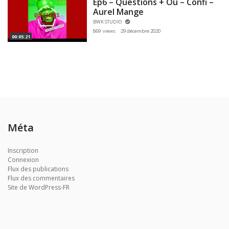
Ep6 – Questions + Ou – Confi –
Aurel Mange
BWK STUDIO
869 views
29 décembre 2020
00:05:21
Méta
Inscription
Connexion
Flux des publications
Flux des commentaires
Site de WordPress-FR