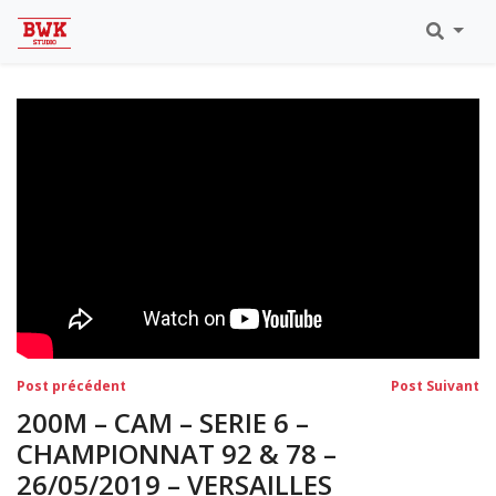
Toutes Les Vidéos
Meeting Metz Moselle Athlélor
2020
Championnats Régionaux Indoor
Ca & Ju Bercy 2019
Championnat LIFA Master
Eaubonne 2019
Navigation
Post
Po
Post précédent
Post Suivant
précédent:
su
de
200M – CAM – SERIE 6 –
l’article
CHAMPIONNAT 92 & 78 –
26/05/2019 – VERSAILLES