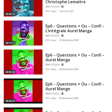
Christophe Lemaitre
BWK STUDIO
872 views
5 janvier 2021
00:05:13
Ep6 – Questions + Ou – Confi –
L’intégrale Aurel Manga
BWK STUDIO
872 views
31 décembre 2020
00:17:17
Ep6 – Questions + Ou – Confi –
Aurel Manga
BWK STUDIO
872 views
29 décembre 2020
00:05:20
Ep6 – Questions + Ou – Confi –
Aurel Mange
BWK STUDIO
872 views
29 décembre 2020
00:05:21