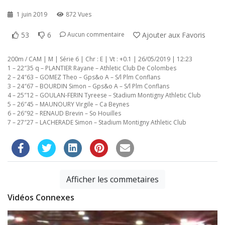
1 juin 2019
872 Vues
53
6
Ajouter aux Favoris
Aucun commentaire
200m / CAM | M | Série 6 | Chr : E | Vt : +0.1 | 26/05/2019 | 12:23
1 – 22″35 q – PLANTIER Rayane – Athletic Club De Colombes
2 – 24″63 – GOMEZ Theo – Gps&o A – S/l Plm Conflans
3 – 24″67 – BOURDIN Simon – Gps&o A – S/l Plm Conflans
4 – 25″12 – GOULAN-FERIN Tyreese – Stadium Montigny Athletic Club
5 – 26″45 – MAUNOURY Virgile – Ca Beynes
6 – 26″92 – RENAUD Brevin – So Houilles
7 – 27″27 – LACHERADE Simon – Stadium Montigny Athletic Club
Afficher les commetaires
Vidéos Connexes