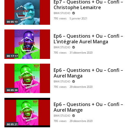
Ep7 – Questions + Ou – Confi –
Christophe Lemaitre
BWK STUDIO
795 views
5 janvier 2021
00:05:13
Ep6 – Questions + Ou – Confi –
L’intégrale Aurel Manga
BWK STUDIO
795 views
31 décembre 2020
00:17:17
Ep6 – Questions + Ou – Confi –
Aurel Manga
BWK STUDIO
795 views
29 décembre 2020
00:05:20
Ep6 – Questions + Ou – Confi –
Aurel Mange
BWK STUDIO
795 views
29 décembre 2020
00:05:21