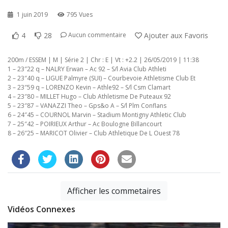
1 juin 2019
795 Vues
4
28
Ajouter aux Favoris
Aucun commentaire
200m / ESSEM | M | Série 2 | Chr : E | Vt : +2.2 | 26/05/2019 | 11:38
1 – 23″22 q – NALRY Erwan – Ac 92 – S/l Avia Club Athleti
2 – 23″40 q – LIGUE Palmyre (SUI) – Courbevoie Athletisme Club Et
3 – 23″59 q – LORENZO Kevin – Athle92 – S/l Csm Clamart
4 – 23″80 – MILLET Hugo – Club Athletisme De Puteaux 92
5 – 23″87 – VANAZZI Theo – Gps&o A – S/l Plm Conflans
6 – 24″45 – COURNOL Marvin – Stadium Montigny Athletic Club
7 – 25″42 – POIRIEUX Arthur – Ac Boulogne Billancourt
8 – 26″25 – MARICOT Olivier – Club Athletique De L Ouest 78
Afficher les commetaires
Vidéos Connexes