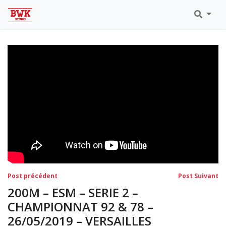
Toutes Les Vidéos
Meeting Metz Moselle Athlélor
2020
Championnats Régionaux Indoor
Ca & Ju Bercy 2019
Championnat LIFA Master
Eaubonne 2019
Navigation
Post
Po
Post précédent
Post Suivant
précédent:
su
de
200M – ESM – SERIE 2 –
l’article
CHAMPIONNAT 92 & 78 –
26/05/2019 – VERSAILLES