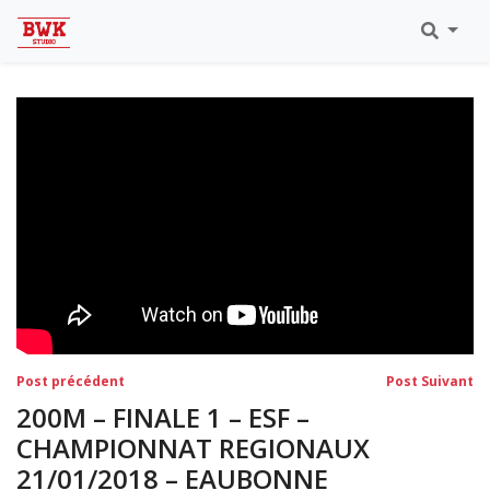
Toutes Les Vidéos
Meeting Metz Moselle Athlélor
2020
Championnats Régionaux Indoor
Ca & Ju Bercy 2019
Championnat LIFA Master
Eaubonne 2019
Navigation
Post
Po
Post précédent
Post Suivant
précédent:
su
de
200M – FINALE 1 – ESF –
l’article
CHAMPIONNAT REGIONAUX
21/01/2018 – EAUBONNE