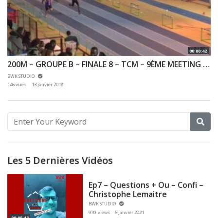
00:00:42
200M – GROUPE B – FINALE 8 – TCM – 9ÈME MEETING DES HAUTS DE SEINE 07/01/2018 – EAUBONNE
BWK STUDIO
146 vues
13 janvier 2018
Les 5 Dernières Vidéos
Ep7 – Questions + Ou – Confi –
Christophe Lemaitre
BWK STUDIO
970 views
5 janvier 2021
00:05:13