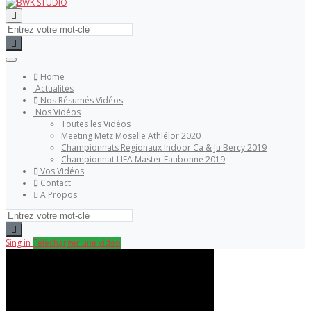
Home
Actualités
Nos Résumés Vidéos
Nos Vidéos
Toutes les Vidéos
Meeting Metz Moselle Athlélor 2020
Championnats Régionaux Indoor Ca & Ju Bercy 2019
Championnat LIFA Master Eaubonne 2019
Vos Vidéos
Contact
A Propos
Sing in
Télécharger une video