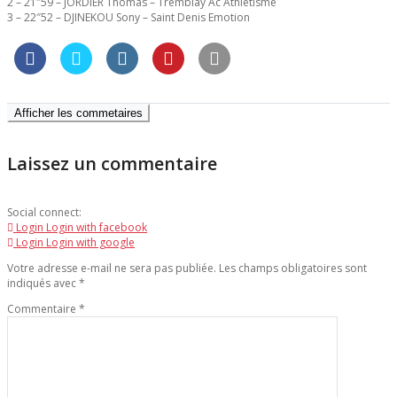
2 – 21″59 – JORDIER Thomas – Tremblay Ac Athletisme
3 – 22″52 – DJINEKOU Sony – Saint Denis Emotion
Afficher les commetaires
Laissez un commentaire
Social connect:
Login
Login with facebook
Login
Login with google
Votre adresse e-mail ne sera pas publiée.
Les champs obligatoires sont
indiqués avec
*
Commentaire
*