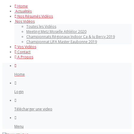
Home
Actualités
Nos Résumés Vidéos
Nos Vidéos
Toutes les Vidéos
Meeting Metz Moselle Athlélor 2020
Championnats Régionaux Indoor Ca & Ju Bercy 2019
Championnat LIFA Master Eaubonne 2019
Vos Vidéos
Contact
A Propos
Home
Login
Télécharger une video
Menu