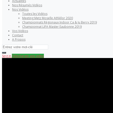
Actualités
Nos Résumés Vidéos
Nos Vidéos
Toutes les Vidéos
Meeting Metz Moselle Athlélor 2020
Championnats Régionaux Indoor Ca & Ju Bercy 2019
Championnat LIFA Master Eaubonne 2019
Vos Vidéos
Contact
A Propos
Sing in
Télécharger une video