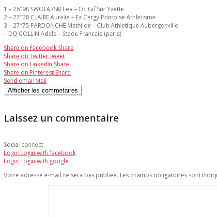
1 – 26″90 SWOLARSKI Lea – Oc Gif Sur Yvette
2 – 27″28 CLAIRE Aurelie – Ea Cergy Pontoise Athletisme
3 – 27″75 PARDONCHE Mathilde – Club Athletique Aubergenville
– DQ COLLIN Adele – Stade Francais (paris)
Share on Facebook
Share
Share on Twitter
Tweet
Share on LinkedIn
Share
Share on Pinterest
Share
Send email
Mail
Afficher les commetaires
Laissez un commentaire
Social connect:
Login
Login with facebook
Login
Login with google
Votre adresse e-mail ne sera pas publiée.
Les champs obligatoires sont indi