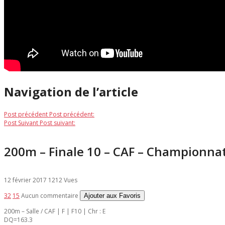
Navigation de l’article
Post précédent
Post précédent:
Post Suivant
Post suivant:
200m – Finale 10 – CAF – Championna
12 février 2017
1212 Vues
32
15
Aucun commentaire
Ajouter aux Favoris
200m – Salle / CAF | F | F10 | Chr : E
DQ=163.3