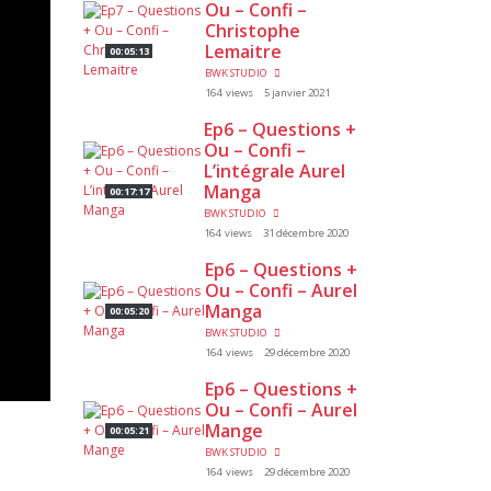
Ou – Confi –
Christophe
Lemaitre
00:05:13
BWK STUDIO
164 views
5 janvier 2021
Ep6 – Questions +
Ou – Confi –
L’intégrale Aurel
Manga
00:17:17
BWK STUDIO
164 views
31 décembre 2020
Ep6 – Questions +
Ou – Confi – Aurel
Manga
00:05:20
BWK STUDIO
164 views
29 décembre 2020
Ep6 – Questions +
Ou – Confi – Aurel
Mange
00:05:21
BWK STUDIO
164 views
29 décembre 2020