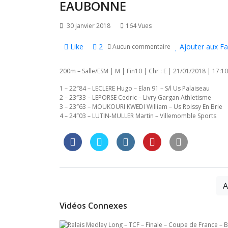
l’article
EAUBONNE
30 janvier 2018
164 Vues
Like
2
Ajouter aux Fa
Aucun commentaire
200m – Salle/ESM | M | Fin10 | Chr : E | 21/01/2018 | 17:10
1 – 22″84 – LECLERE Hugo – Elan 91 – S/l Us Palaiseau
2 – 23″33 – LEPORSE Cedric – Livry Gargan Athletisme
3 – 23″63 – MOUKOURI KWEDI William – Us Roissy En Brie
4 – 24″03 – LUTIN-MULLER Martin – Villemomble Sports
A
Vidéos Connexes