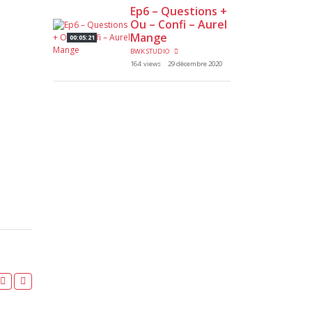
Ep6 – Questions +
Ou – Confi – Aurel
Mange
00:05:21
BWK STUDIO
164 views
29 décembre 2020