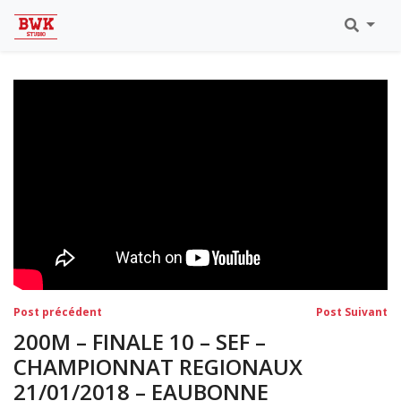
Toutes Les Vidéos
Meeting Metz Moselle Athlélor
2020
Championnats Régionaux Indoor
Ca & Ju Bercy 2019
Championnat LIFA Master
Eaubonne 2019
Navigation
Post
Po
Post précédent
Post Suivant
précédent:
su
de
200M – FINALE 10 – SEF –
l’article
CHAMPIONNAT REGIONAUX
21/01/2018 – EAUBONNE