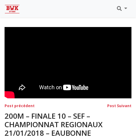
Toutes Les Vidéos
Meeting Metz Moselle Athlélor
2020
Championnats Régionaux Indoor
Ca & Ju Bercy 2019
Championnat LIFA Master
Eaubonne 2019
Navigation
Post
Po
Post précédent
Post Suivant
précédent:
su
de
200M – FINALE 10 – SEF –
l’article
CHAMPIONNAT REGIONAUX
21/01/2018 – EAUBONNE