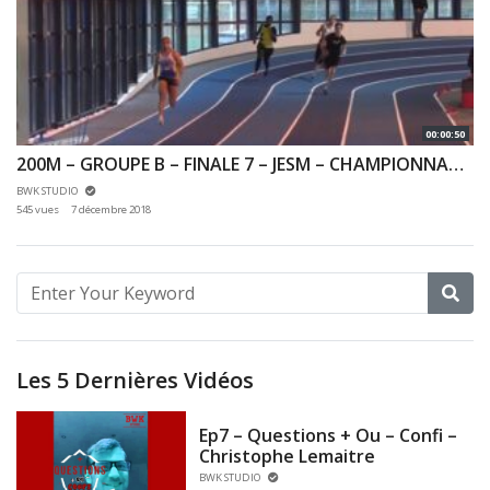
00:00:50
200M – GROUPE B – FINALE 7 – JESM – CHAMPIONNAT 92 & 78 INDOOR 02/12/2018 – EAUBONNE
BWK STUDIO
545 vues
7 décembre 2018
Les 5 Dernières Vidéos
Ep7 – Questions + Ou – Confi –
Christophe Lemaitre
BWK STUDIO