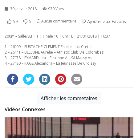
30 janvier 2018
930 Vues
59
5
Ajouter aux Favoris
Aucun commentaire
200m – Salle/SEF | F | Finale 10 | Chr : E | 21/01/2018 | 16:37
1 – 26″09 – EUSTACHE-CLEMENT Estelle – Us Creteil
2 – 26″41 – BELLUNE Aurelie – Athletic Club De Colombes
3 – 27″78 – EYMARD Lea – Essonne A – S/l Massy As
4 – 27″80 – PAGE Alexandra – La Jeunesse De Croissy
Afficher les commetaires
Vidéos Connexes