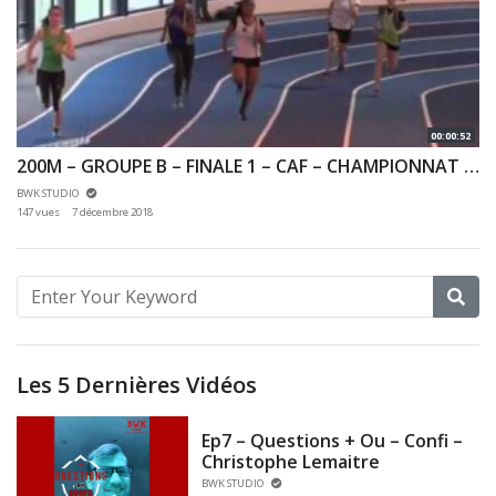
00:00:52
200M – GROUPE B – FINALE 1 – CAF – CHAMPIONNAT 92 & 78 INDOOR 02/12/2018 – EAUBONNE
BWK STUDIO
147 vues
7 décembre 2018
Les 5 Dernières Vidéos
Ep7 – Questions + Ou – Confi –
Christophe Lemaitre
BWK STUDIO