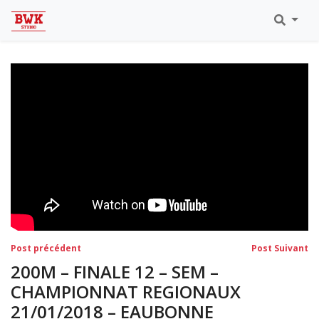
Toutes Les Vidéos
Meeting Metz Moselle Athlélor
2020
Championnats Régionaux Indoor
Ca & Ju Bercy 2019
Championnat LIFA Master
Eaubonne 2019
Navigation
Post
Po
Post précédent
Post Suivant
précédent:
su
de
200M – FINALE 12 – SEM –
l’article
CHAMPIONNAT REGIONAUX
21/01/2018 – EAUBONNE