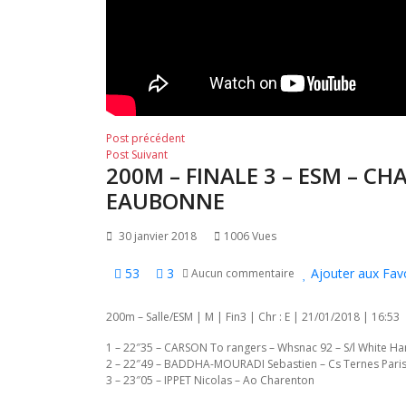
Navigation
Post
Post précédent
Post
précédent:
Post Suivant
de
200M – FINALE 3 – ESM – C
suivant:
l’article
EAUBONNE
30 janvier 2018
1006 Vues
53
3
Ajouter aux Fav
Aucun commentaire
200m – Salle/ESM | M | Fin3 | Chr : E | 21/01/2018 | 16:53
1 – 22″35 – CARSON To rangers – Whsnac 92 – S/l White Har
2 – 22″49 – BADDHA-MOURADI Sebastien – Cs Ternes Pari
3 – 23″05 – IPPET Nicolas – Ao Charenton