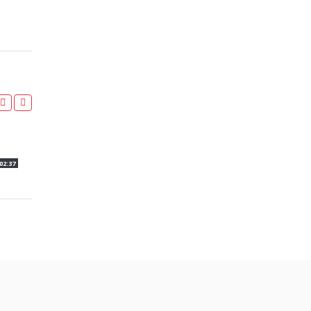
100M – CAM – SERIE 2 – CHAMPIONNAT 92 & 78 – 25/
02:37
BWK STUDIO
324 vues
31 mai 2019