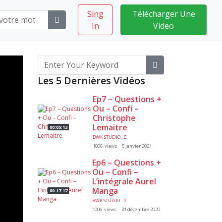
Sing
Télécharger Une
In
Video
Les 5 Dernières Vidéos
Ep7 – Questions +
Ou – Confi –
Christophe
Lemaitre
00:05:13
BWK STUDIO
1006 views
5 janvier 2021
Ep6 – Questions +
Ou – Confi –
L’intégrale Aurel
Manga
00:17:17
BWK STUDIO
1006 views
31 décembre 2020