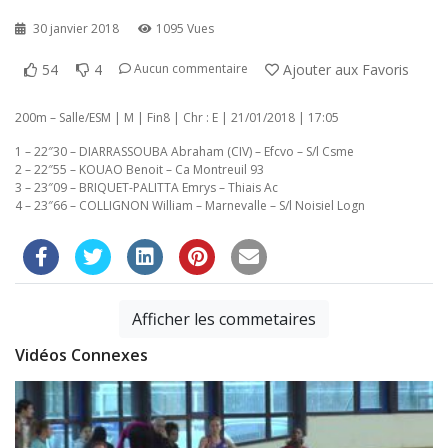
30 janvier 2018
1095 Vues
54
4
Ajouter aux Favoris
Aucun commentaire
200m – Salle/ESM | M | Fin8 | Chr : E | 21/01/2018 | 17:05
1 – 22″30 – DIARRASSOUBA Abraham (CIV) – Efcvo – S/l Csme
2 – 22″55 – KOUAO Benoit – Ca Montreuil 93
3 – 23″09 – BRIQUET-PALITTA Emrys – Thiais Ac
4 – 23″66 – COLLIGNON William – Marnevalle – S/l Noisiel Logn
Afficher les commetaires
Vidéos Connexes