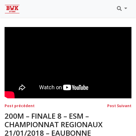
Toutes Les Vidéos
Meeting Metz Moselle Athlélor
2020
Championnats Régionaux Indoor
Ca & Ju Bercy 2019
Championnat LIFA Master
Eaubonne 2019
Navigation
Post
Po
Post précédent
Post Suivant
précédent:
su
de
200M – FINALE 8 – ESM –
l’article
CHAMPIONNAT REGIONAUX
21/01/2018 – EAUBONNE