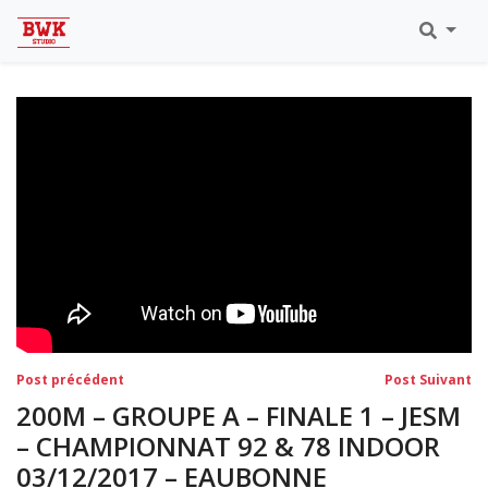
Toutes Les Vidéos
Meeting Metz Moselle Athlélor
2020
Championnats Régionaux Indoor
Ca & Ju Bercy 2019
Championnat LIFA Master
Eaubonne 2019
Navigation
Post
Po
Post précédent
Post Suivant
précédent:
su
de
200M – GROUPE A – FINALE 1 – JESM
l’article
– CHAMPIONNAT 92 & 78 INDOOR
03/12/2017 – EAUBONNE