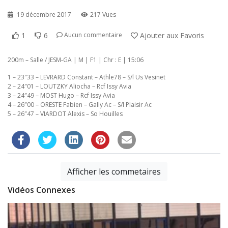
19 décembre 2017
217 Vues
1
6
Ajouter aux Favoris
Aucun commentaire
200m – Salle / JESM-GA | M | F1 | Chr : E | 15:06
1 – 23″33 – LEVRARD Constant – Athle78 – S/l Us Vesinet
2 – 24″01 – LOUTZKY Aliocha – Rcf Issy Avia
3 – 24″49 – MOST Hugo – Rcf Issy Avia
4 – 26″00 – ORESTE Fabien – Gally Ac – S/l Plaisir Ac
5 – 26″47 – VIARDOT Alexis – So Houilles
Afficher les commetaires
Vidéos Connexes