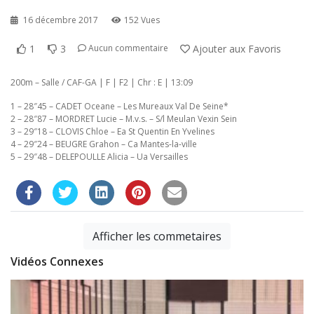
16 décembre 2017
152 Vues
1
3
Ajouter aux Favoris
Aucun commentaire
200m – Salle / CAF-GA | F | F2 | Chr : E | 13:09
1 – 28″45 – CADET Oceane – Les Mureaux Val De Seine*
2 – 28″87 – MORDRET Lucie – M.v.s. – S/l Meulan Vexin Sein
3 – 29″18 – CLOVIS Chloe – Ea St Quentin En Yvelines
4 – 29″24 – BEUGRE Grahon – Ca Mantes-la-ville
5 – 29″48 – DELEPOULLE Alicia – Ua Versailles
Afficher les commetaires
Vidéos Connexes