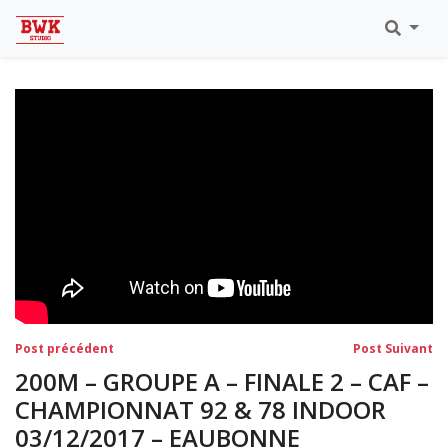
Toutes Les Vidéos
Meeting Metz Moselle Athlélor
2020
Championnats Régionaux Indoor
Ca & Ju Bercy 2019
Championnat LIFA Master
Eaubonne 2019
Navigation
Post
Po
Post précédent
Post Suivant
précédent:
su
de
200M – GROUPE A – FINALE 2 – CAF –
l’article
CHAMPIONNAT 92 & 78 INDOOR
03/12/2017 – EAUBONNE