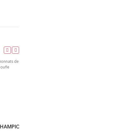
100M – SERIE 1 – CAM – CHAMPIONNATS DE FRANCE JEUNES CA JU – 20/07/2018 – BONDOUFLE