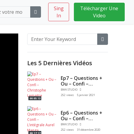
Sing
Télécharger Une
In
Video
Les 5 Dernières Vidéos
Ep7 – Questions +
Ou – Confi –
Christophe
BWK STUDIO
Lemaitre
252 views
5 janvier 2021
00:05:13
Ep6 – Questions +
Ou – Confi –
L’intégrale Aurel
BWK STUDIO
Manga
252 views
31 décembre 2020
00:17:17