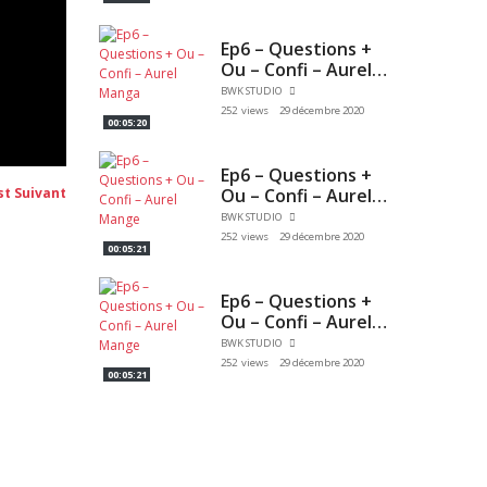
Ep6 – Questions +
Ou – Confi – Aurel
Manga
BWK STUDIO
252 views
29 décembre 2020
00:05:20
Ep6 – Questions +
Post
Ou – Confi – Aurel
st Suivant
suivant:
Mange
BWK STUDIO
252 views
29 décembre 2020
00:05:21
Ep6 – Questions +
Ou – Confi – Aurel
Mange
BWK STUDIO
252 views
29 décembre 2020
00:05:21