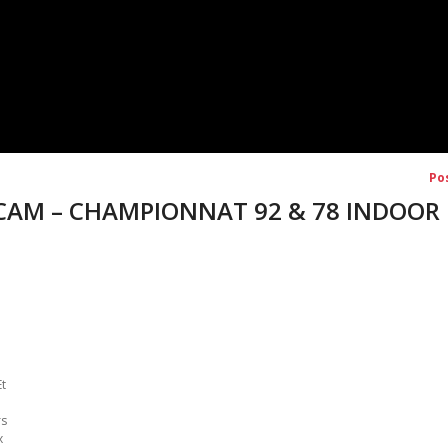
Po
– CAM – CHAMPIONNAT 92 & 78 INDOOR
t
rs
x