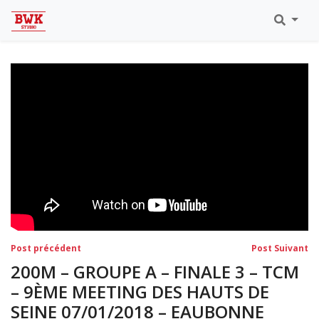
Toutes Les Vidéos
Meeting Metz Moselle Athlélor
2020
Championnats Régionaux Indoor
Ca & Ju Bercy 2019
Championnat LIFA Master
Eaubonne 2019
Navigation
Post
Po
Post précédent
Post Suivant
précédent:
su
de
200M – GROUPE A – FINALE 3 – TCM
l’article
– 9ÈME MEETING DES HAUTS DE
SEINE 07/01/2018 – EAUBONNE