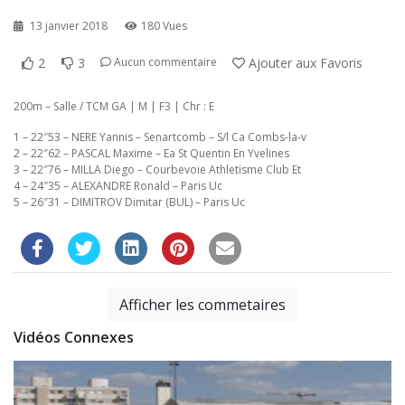
13 janvier 2018
180 Vues
2
3
Ajouter aux Favoris
Aucun commentaire
200m – Salle / TCM GA | M | F3 | Chr : E
1 – 22″53 – NERE Yannis – Senartcomb – S/l Ca Combs-la-v
2 – 22″62 – PASCAL Maxime – Ea St Quentin En Yvelines
3 – 22″76 – MILLA Diego – Courbevoie Athletisme Club Et
4 – 24″35 – ALEXANDRE Ronald – Paris Uc
5 – 26″31 – DIMITROV Dimitar (BUL) – Paris Uc
Afficher les commetaires
Vidéos Connexes