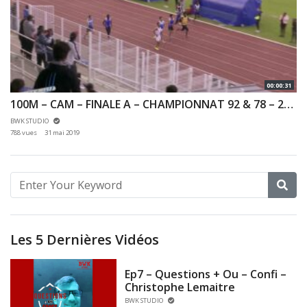
00:00:31
100M – CAM – FINALE A – CHAMPIONNAT 92 & 78 – 25/05/2019 – VERSAILLES
BWK STUDIO
788 vues
31 mai 2019
Les 5 Dernières Vidéos
Ep7 – Questions + Ou – Confi –
Christophe Lemaitre
BWK STUDIO