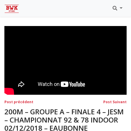
Toutes Les Vidéos
Meeting Metz Moselle Athlélor
2020
Championnats Régionaux Indoor
Ca & Ju Bercy 2019
Championnat LIFA Master
Eaubonne 2019
Navigation
Post
Po
Post précédent
Post Suivant
précédent:
su
de
200M – GROUPE A – FINALE 4 – JESM
l’article
– CHAMPIONNAT 92 & 78 INDOOR
02/12/2018 – EAUBONNE