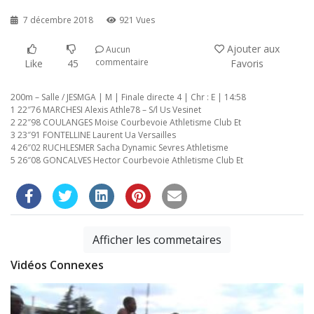
7 décembre 2018
921 Vues
Ajouter aux
Aucun
commentaire
Like
45
Favoris
200m – Salle / JESMGA | M | Finale directe 4 | Chr : E | 14:58
1 22″76 MARCHESI Alexis Athle78 – S/l Us Vesinet
2 22″98 COULANGES Moise Courbevoie Athletisme Club Et
3 23″91 FONTELLINE Laurent Ua Versailles
4 26″02 RUCHLESMER Sacha Dynamic Sevres Athletisme
5 26″08 GONCALVES Hector Courbevoie Athletisme Club Et
Afficher les commetaires
Vidéos Connexes