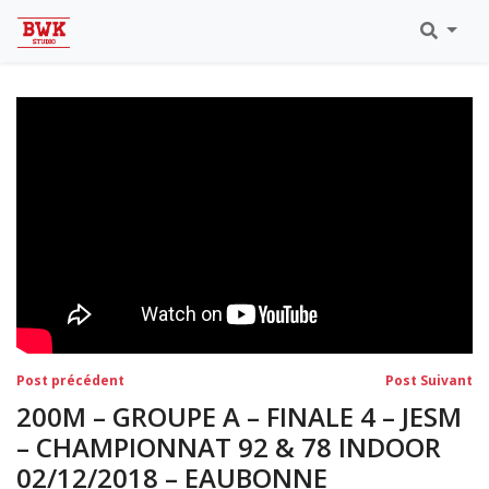
Toutes Les Vidéos
Meeting Metz Moselle Athlélor
2020
Championnats Régionaux Indoor
Ca & Ju Bercy 2019
Championnat LIFA Master
Eaubonne 2019
Navigation
Post
Po
Post précédent
Post Suivant
précédent:
su
de
200M – GROUPE A – FINALE 4 – JESM
l’article
– CHAMPIONNAT 92 & 78 INDOOR
02/12/2018 – EAUBONNE