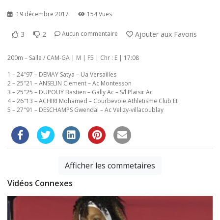
19 décembre 2017
154 Vues
3
2
Ajouter aux Favoris
Aucun commentaire
200m – Salle / CAM-GA | M | F5 | Chr : E | 17:08
1 – 24″97 – DEMAY Satya – Ua Versailles
2 – 25″21 – ANSELIN Clement – Ac Montesson
3 – 25″25 – DUPOUY Bastien – Gally Ac – S/l Plaisir Ac
4 – 26″13 – ACHIRI Mohamed – Courbevoie Athletisme Club Et
5 – 27″91 – DESCHAMPS Gwendal – Ac Velizy-villacoublay
Afficher les commetaires
Vidéos Connexes