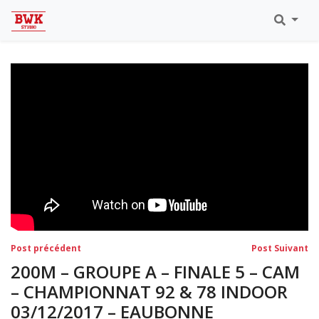
Toutes Les Vidéos
Meeting Metz Moselle Athlélor
2020
Championnats Régionaux Indoor
Ca & Ju Bercy 2019
Championnat LIFA Master
Eaubonne 2019
Navigation
Post
Po
Post précédent
Post Suivant
précédent:
su
de
200M – GROUPE A – FINALE 5 – CAM
l’article
– CHAMPIONNAT 92 & 78 INDOOR
03/12/2017 – EAUBONNE