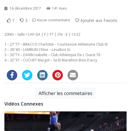
16 décembre 2017
141 Vues
1
3
Ajouter aux Favoris
Aucun commentaire
200m – Salle / CAF-GA | F | F7 | Chr : E | 13:22
1 – 27″77 – BRACCO Charlotte – Courbevoie Athletisme Club Et
2 – 28″40 – LAMBLIN Chloe – Levallois Sc
3 – 30″73 – DAVIN Isabelle – Club Athletique De L Ouest 78
4 – 32″37 – CUCHET Margot – Sa Et Marathon Bois D’arcy
Afficher les commetaires
Vidéos Connexes