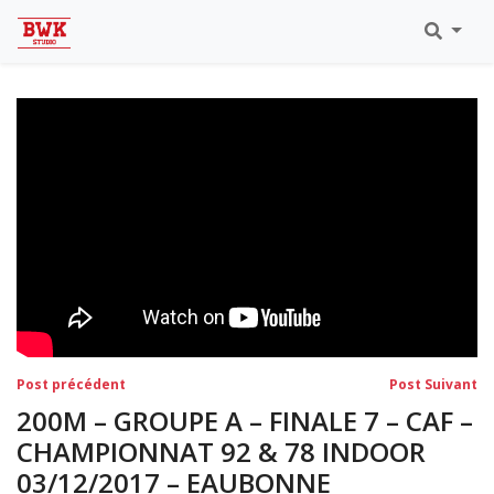
Toutes Les Vidéos
Meeting Metz Moselle Athlélor
2020
Championnats Régionaux Indoor
Ca & Ju Bercy 2019
Championnat LIFA Master
Eaubonne 2019
Navigation
Post
Po
Post précédent
Post Suivant
précédent:
su
de
200M – GROUPE A – FINALE 7 – CAF –
l’article
CHAMPIONNAT 92 & 78 INDOOR
03/12/2017 – EAUBONNE