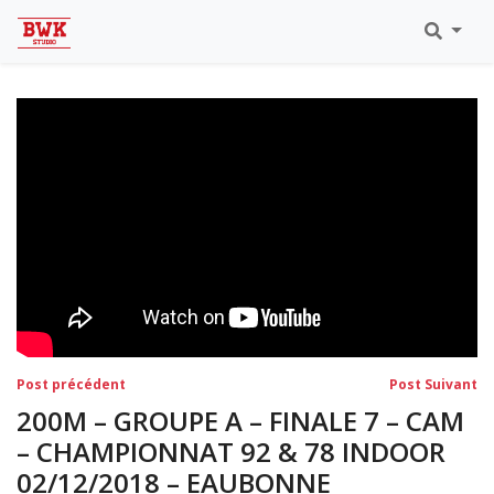
Toutes Les Vidéos
Meeting Metz Moselle Athlélor
2020
Championnats Régionaux Indoor
Ca & Ju Bercy 2019
Championnat LIFA Master
Eaubonne 2019
Navigation
Post
Po
Post précédent
Post Suivant
précédent:
su
de
200M – GROUPE A – FINALE 7 – CAM
l’article
– CHAMPIONNAT 92 & 78 INDOOR
02/12/2018 – EAUBONNE