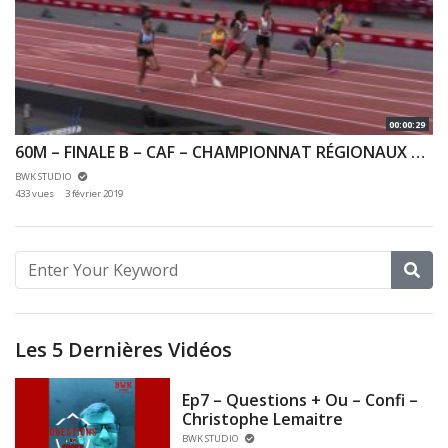
00:00:29
60M – FINALE B – CAF – CHAMPIONNAT RÉGIONAUX CA & JU 27/01/2019 – BERCY
BWK STUDIO
433 vues
3 février 2019
Les 5 Dernières Vidéos
Ep7 – Questions + Ou – Confi –
Christophe Lemaitre
BWK STUDIO