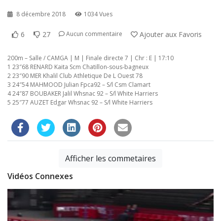
8 décembre 2018
1034 Vues
6
27
Ajouter aux Favoris
Aucun commentaire
200m – Salle / CAMGA | M | Finale directe 7 | Chr : E | 17:10
1 23″68 RENARD Kaita Scm Chatillon-sous-bagneux
2 23″90 MER Khalil Club Athletique De L Ouest 78
3 24″54 MAHMOOD Julian Fpca92 – S/l Csm Clamart
4 24″87 BOUBAKER Jalil Whsnac 92 – S/l White Harriers
5 25″77 AUZET Edgar Whsnac 92 – S/l White Harriers
Afficher les commetaires
Vidéos Connexes