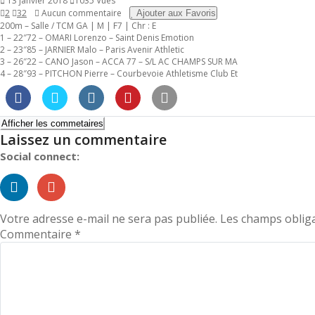
13 janvier 2018
1035 Vues
l’article
2
32
Aucun commentaire
Ajouter aux Favoris
200m – Salle / TCM GA | M | F7 | Chr : E
1 – 22″72 – OMARI Lorenzo – Saint Denis Emotion
2 – 23″85 – JARNIER Malo – Paris Avenir Athletic
3 – 26″22 – CANO Jason – ACCA 77 – S/L AC CHAMPS SUR MA
4 – 28″93 – PITCHON Pierre – Courbevoie Athletisme Club Et
Afficher les commetaires
Laissez un commentaire
Social connect:
Votre adresse e-mail ne sera pas publiée.
Les champs obliga
Commentaire
*