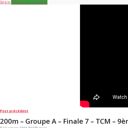
Sing in
Télécharger une video
Navigation
Post
Post précédent
précédent:
200m – Groupe A – Finale 7 – TCM – 9
de