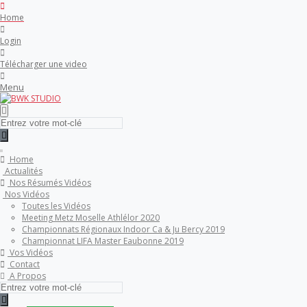
Toutes Les Vidéos
Home
Login
Meeting Metz Moselle Athlélor
2020
Télécharger une video
Menu
Championnats Régionaux Indoor
Ca & Ju Bercy 2019
Championnat LIFA Master
Eaubonne 2019
Home
Actualités
Nos Résumés Vidéos
Nos Vidéos
Toutes les Vidéos
Meeting Metz Moselle Athlélor 2020
Championnats Régionaux Indoor Ca & Ju Bercy 2019
Championnat LIFA Master Eaubonne 2019
Vos Vidéos
Contact
A Propos