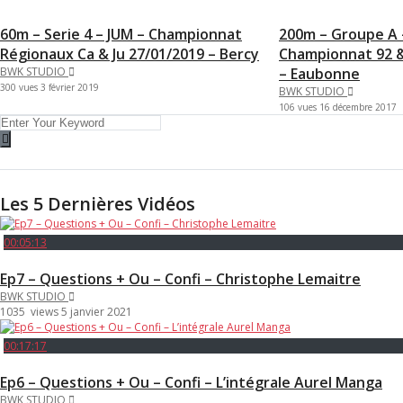
60m – Serie 4 – JUM – Championnat
200m – Groupe A –
Régionaux Ca & Ju 27/01/2019 – Bercy
Championnat 92 &
BWK STUDIO
– Eaubonne
300 vues
3 février 2019
BWK STUDIO
106 vues
16 décembre 2017
Les 5 Dernières Vidéos
00:05:13
Ep7 – Questions + Ou – Confi – Christophe Lemaitre
BWK STUDIO
1035 views
5 janvier 2021
00:17:17
Ep6 – Questions + Ou – Confi – L’intégrale Aurel Manga
BWK STUDIO