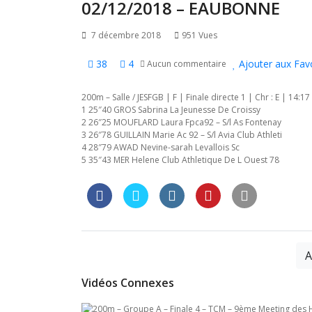
l’article
02/12/2018 – EAUBONNE
7 décembre 2018
951 Vues
38
4
Ajouter aux Fav
Aucun commentaire
200m – Salle / JESFGB | F | Finale directe 1 | Chr : E | 14:17
1 25″40 GROS Sabrina La Jeunesse De Croissy
2 26″25 MOUFLARD Laura Fpca92 – S/l As Fontenay
3 26″78 GUILLAIN Marie Ac 92 – S/l Avia Club Athleti
4 28″79 AWAD Nevine-sarah Levallois Sc
5 35″43 MER Helene Club Athletique De L Ouest 78
A
Vidéos Connexes