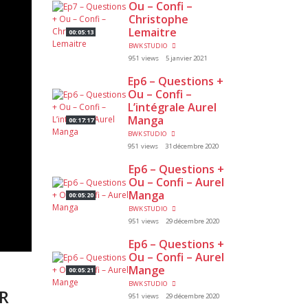
Ou – Confi –
Christophe
Lemaitre
00:05:13
BWK STUDIO
951 views
5 janvier 2021
Ep6 – Questions +
Ou – Confi –
L’intégrale Aurel
Manga
00:17:17
BWK STUDIO
951 views
31 décembre 2020
Ep6 – Questions +
Ou – Confi – Aurel
Manga
00:05:20
BWK STUDIO
951 views
29 décembre 2020
Ep6 – Questions +
Ou – Confi – Aurel
Mange
00:05:21
BWK STUDIO
OR
951 views
29 décembre 2020