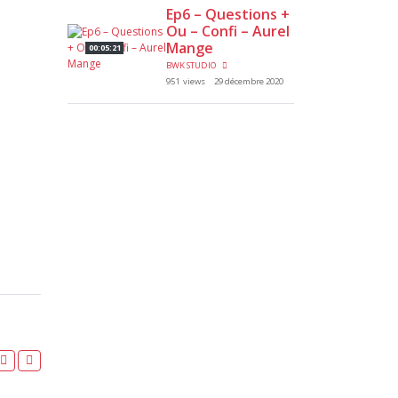
Ep6 – Questions +
Ou – Confi – Aurel
Mange
00:05:21
BWK STUDIO
951 views
29 décembre 2020