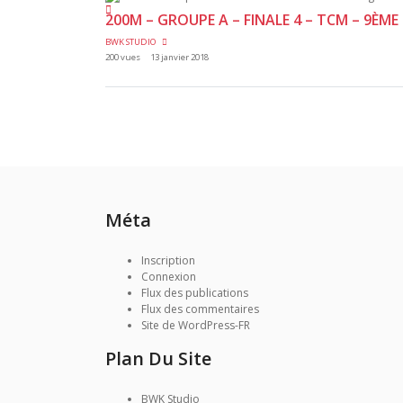
200M – GROUPE A – FINALE 4 – TCM – 9ÈM
BWK STUDIO
200 vues
13 janvier 2018
Méta
Inscription
Connexion
Flux des publications
Flux des commentaires
Site de WordPress-FR
Plan Du Site
BWK Studio