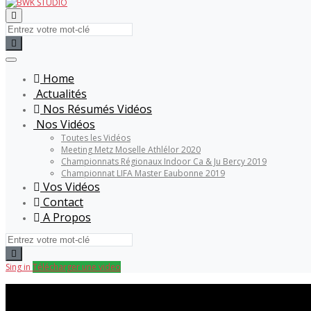
Home
Actualités
Nos Résumés Vidéos
Nos Vidéos
Toutes les Vidéos
Meeting Metz Moselle Athlélor 2020
Championnats Régionaux Indoor Ca & Ju Bercy 2019
Championnat LIFA Master Eaubonne 2019
Vos Vidéos
Contact
A Propos
Sing in
Télécharger une video