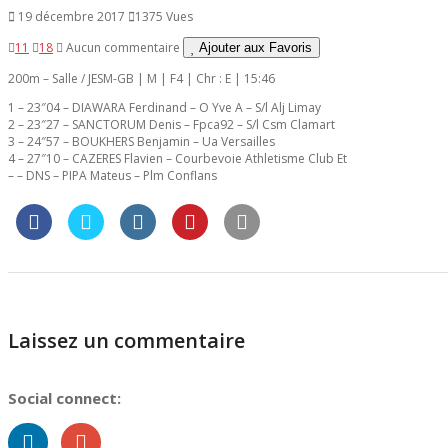
19 décembre 2017
1375 Vues
11
18
Aucun commentaire
Ajouter aux Favoris
200m – Salle / JESM-GB | M | F4 | Chr : E | 15:46
1 – 23″04 – DIAWARA Ferdinand – O Yve A – S/l Alj Limay
2 – 23″27 – SANCTORUM Denis – Fpca92 – S/l Csm Clamart
3 – 24″57 – BOUKHERS Benjamin – Ua Versailles
4 – 27″10 – CAZERES Flavien – Courbevoie Athletisme Club Et
– – DNS – PIPA Mateus – Plm Conflans
Laissez un commentaire
Social connect: