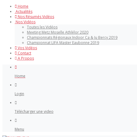
Home
Actualités
Nos Résumés Vidéos
Nos Vidéos
Toutes les Vidéos
Meeting Metz Moselle Athlélor 2020
Championnats Régionaux Indoor Ca & Ju Bercy 2019
Championnat LIFA Master Eaubonne 2019
Vos Vidéos
Contact
A Propos
Home
Login
Télécharger une video
Menu