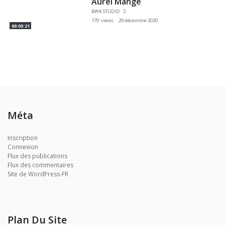
Aurel Mange
BWK STUDIO
170 views
29 décembre 2020
00:05:21
Méta
Inscription
Connexion
Flux des publications
Flux des commentaires
Site de WordPress-FR
Plan Du Site