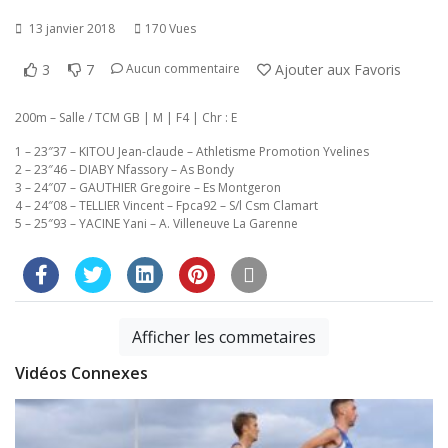
13 janvier 2018
170 Vues
3
7
Ajouter aux Favoris
Aucun commentaire
200m – Salle / TCM GB | M | F4 | Chr : E
1 – 23″37 – KITOU Jean-claude – Athletisme Promotion Yvelines
2 – 23″46 – DIABY Nfassory – As Bondy
3 – 24″07 – GAUTHIER Gregoire – Es Montgeron
4 – 24″08 – TELLIER Vincent – Fpca92 – S/l Csm Clamart
5 – 25″93 – YACINE Yani – A. Villeneuve La Garenne
Afficher les commetaires
Vidéos Connexes