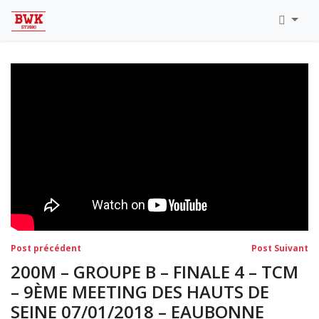
Toutes Les Vidéos
Meeting Metz Moselle Athlélor
2020
Championnats Régionaux Indoor
Ca & Ju Bercy 2019
Championnat LIFA Master
Eaubonne 2019
Navigation
Post
Po
Post précédent
Post Suivant
précédent:
su
de
200M – GROUPE B – FINALE 4 – TCM
l’article
– 9ÈME MEETING DES HAUTS DE
SEINE 07/01/2018 – EAUBONNE