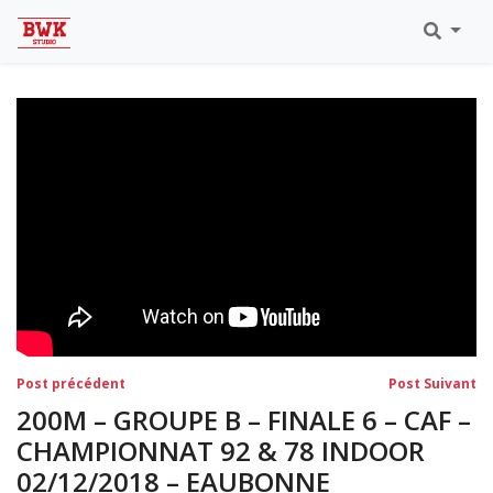
Toutes Les Vidéos
Meeting Metz Moselle Athlélor
2020
Championnats Régionaux Indoor
Ca & Ju Bercy 2019
Championnat LIFA Master
Eaubonne 2019
Navigation
Post
Po
Post précédent
Post Suivant
précédent:
su
de
200M – GROUPE B – FINALE 6 – CAF –
l’article
CHAMPIONNAT 92 & 78 INDOOR
02/12/2018 – EAUBONNE