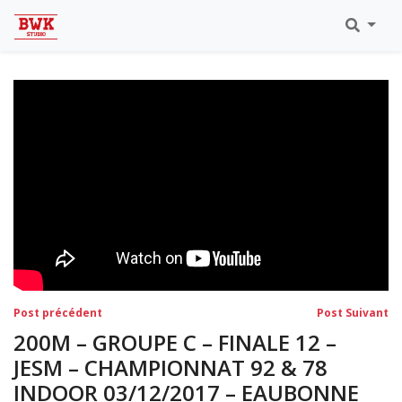
Toutes Les Vidéos
Meeting Metz Moselle Athlélor
2020
Championnats Régionaux Indoor
Ca & Ju Bercy 2019
Championnat LIFA Master
Eaubonne 2019
Navigation
Post
Po
Post précédent
Post Suivant
précédent:
su
de
200M – GROUPE C – FINALE 12 –
l’article
JESM – CHAMPIONNAT 92 & 78
INDOOR 03/12/2017 – EAUBONNE