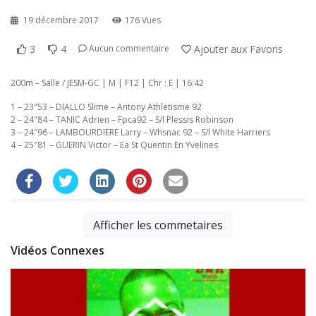
19 décembre 2017
176 Vues
3
4
Ajouter aux Favoris
Aucun commentaire
200m – Salle / JESM-GC | M | F12 | Chr : E | 16:42
1 – 23″53 – DIALLO Slime – Antony Athletisme 92
2 – 24″84 – TANIC Adrien – Fpca92 – S/l Plessis Robinson
3 – 24″96 – LAMBOURDIERE Larry – Whsnac 92 – S/l White Harriers
4 – 25″81 – GUERIN Victor – Ea St Quentin En Yvelines
Afficher les commetaires
Vidéos Connexes